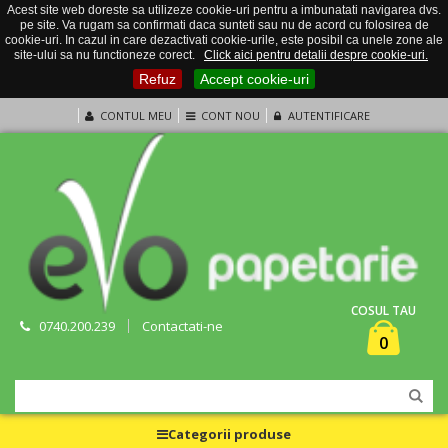
Acest site web doreste sa utilizeze cookie-uri pentru a imbunatati navigarea dvs.
pe site. Va rugam sa confirmati daca sunteti sau nu de acord cu folosirea de
cookie-uri. In cazul in care dezactivati cookie-urile, este posibil ca unele zone ale
site-ului sa nu functioneze corect.
Click aici pentru detalii despre cookie-uri.
Refuz
Accept cookie-uri
CONTUL MEU
CONT NOU
AUTENTIFICARE
COSUL TAU
0740.200.239
Contactati-ne
0
Categorii produse