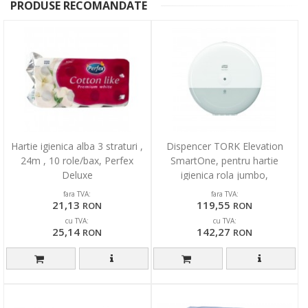
PRODUSE RECOMANDATE
Hartie igienica alba 3 straturi ,
Dispencer TORK Elevation
24m , 10 role/bax, Perfex
SmartOne, pentru hartie
Deluxe
igienica rola jumbo,
268x269x157mm - alb
fara TVA:
fara TVA:
21,13
119,55
RON
RON
cu TVA:
cu TVA:
25,14
142,27
RON
RON