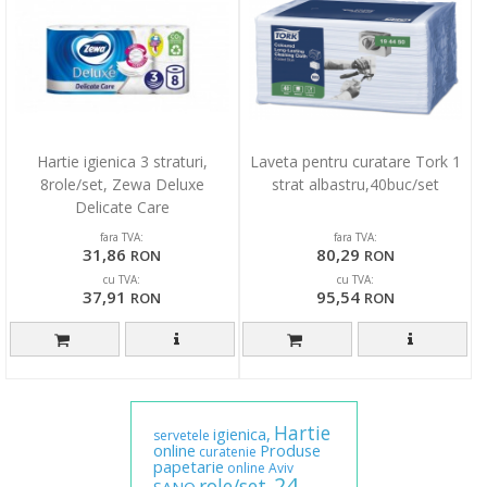
Hartie igienica 3 straturi,
Laveta pentru curatare Tork 1
8role/set, Zewa Deluxe
strat albastru,40buc/set
Delicate Care
fara TVA:
fara TVA:
31,86
80,29
RON
RON
cu TVA:
cu TVA:
37,91
95,54
RON
RON
Hartie
igienica,
servetele
online
Produse
curatenie
papetarie
online
Aviv
24
role/set,
SANO