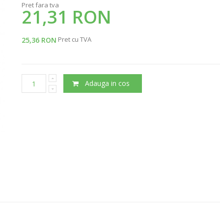
Pret fara tva
21,31 RON
Pret cu TVA
25,36 RON
Adauga in cos