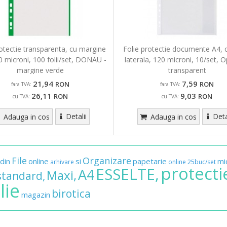
rotectie transparenta, cu margine
Folie protectie documente A4, 
0 microni, 100 folii/set, DONAU -
laterala, 120 microni, 10/set, O
margine verde
transparent
21,94
7,59
RON
RON
fara TVA:
fara TVA:
26,11
9,03
RON
RON
cu TVA:
cu TVA:
Detalii
Deta
Adauga in cos
Adauga in cos
File
Organizare
din
online
si
papetarie
mi
arhivare
online
25buc/set
protecti
ESSELTE,
A4
Maxi,
standard,
lie
birotica
magazin