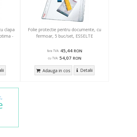
cu clapa
Folie protectie pentru documente, cu
ptima -
fermoar, 5 buc/set, ESSELTE
45,44
RON
fara TVA:
54,07
RON
cu TVA:
lii
Detalii
Adauga in cos
c,
e