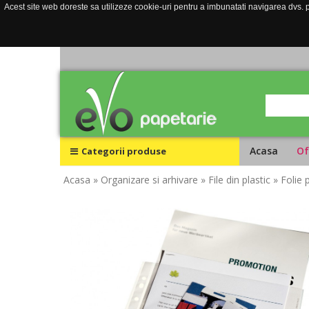
Acest site web doreste sa utilizeze cookie-uri pentru a imbunatati navigarea dvs. pe
Acasa
Of
Categorii produse
Acasa
» Organizare si arhivare
» File din plastic
» Folie