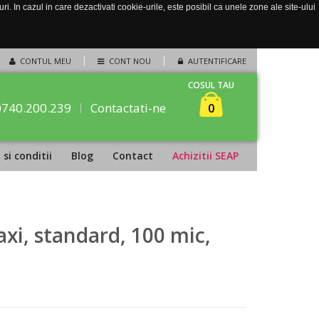
. In cazul in care dezactivati cookie-urile, este posibil ca unele zone ale site-ului
CONTUL MEU
CONT NOU
AUTENTIFICARE
COSUL TAU
0740.200.239
Contactati-ne
0
si conditii
Blog
Contact
Achizitii SEAP
xi, standard, 100 mic,