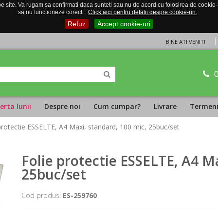
 site. Va rugam sa confirmati daca sunteti sau nu de acord cu folosirea de cookie-uri
sa nu functioneze corect.
Click aici pentru detalii despre cookie-uri.
Refuz
Accept cookie-uri
BINE ATI VENIT!
erta lunii
Despre noi
Cum cumpar?
Livrare
Termeni 
 protectie ESSELTE, A4 Maxi, standard, 100 mic, 25buc/set
Folie protectie ESSELTE, A4 Ma
25buc/set
Cod produs:
ES-259760