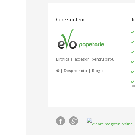
Cine suntem
I
Birotica si accesorii pentru birou
|
Despre noi »
|
Blog »
p