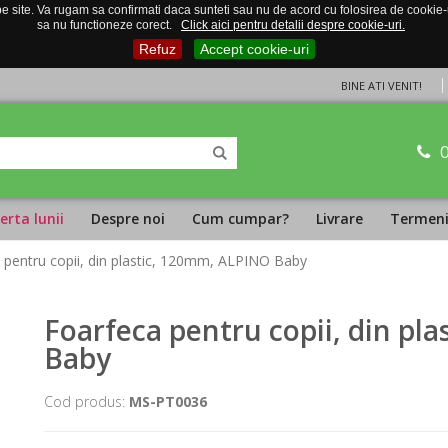
 site. Va rugam sa confirmati daca sunteti sau nu de acord cu folosirea de cookie-uri
sa nu functioneze corect.
Click aici pentru detalii despre cookie-uri.
Refuz
Accept cookie-uri
BINE ATI VENIT!
erta lunii
Despre noi
Cum cumpar?
Livrare
Termeni 
 pentru copii, din plastic, 120mm, ALPINO Baby
Foarfeca pentru copii, din pl
Baby
Cod produs:
MS-PT0036