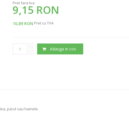
Pret fara tva
9,15 RON
Pret cu TVA
10,89 RON
Adauga in cos
elea, parul sau hainele.