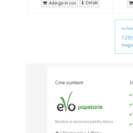
Detalii
Adauga in cos
scolar
120
maga
Cine suntem
I
Birotica si accesorii pentru birou
|
Despre noi »
|
Blog »