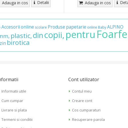
Detalii
Deta
Adauga in cos
Adauga in cos
Accesorii
online
Produse
papetarie
ALPINO
e
scolare
online
Baby
Foarfe
pentru
copii,
din
plastic,
mm,
birotica
zin
nformatii
Cont utilizator
Informatii utile
Contul meu
Cum cumpar
Creare cont
Livrare si plata
Cos cumparaturi
Termeni si conditii
Recuperare parola