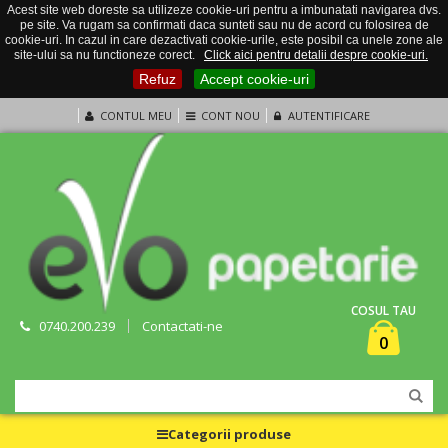
Acest site web doreste sa utilizeze cookie-uri pentru a imbunatati navigarea dvs.
pe site. Va rugam sa confirmati daca sunteti sau nu de acord cu folosirea de
cookie-uri. In cazul in care dezactivati cookie-urile, este posibil ca unele zone ale
site-ului sa nu functioneze corect.
Click aici pentru detalii despre cookie-uri.
Refuz
Accept cookie-uri
CONTUL MEU
CONT NOU
AUTENTIFICARE
COSUL TAU
0740.200.239
Contactati-ne
0
Categorii produse