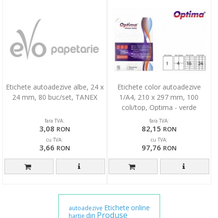
Etichete autoadezive albe, 24 x
Etichete color autoadezive
24 mm, 80 buc/set, TANEX
1/A4, 210 x 297 mm, 100
coli/top, Optima - verde
fara TVA:
fara TVA:
3,08
82,15
RON
RON
cu TVA:
cu TVA:
3,66
97,76
RON
RON
Etichete
online
autoadezive
Produse
din
hartie