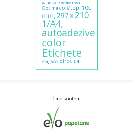
papetarie
-
online
rosu
100
coli/top,
Optima
210
x
297
mm,
1/A4,
autoadezive
color
Etichete
birotica
magazin
Cine suntem