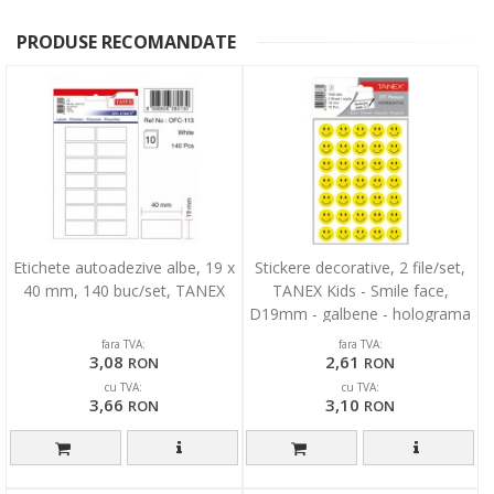
PRODUSE RECOMANDATE
Etichete autoadezive albe, 19 x
Stickere decorative, 2 file/set,
40 mm, 140 buc/set, TANEX
TANEX Kids - Smile face,
D19mm - galbene - holograma
fara TVA:
fara TVA:
3,08
2,61
RON
RON
cu TVA:
cu TVA:
3,66
3,10
RON
RON