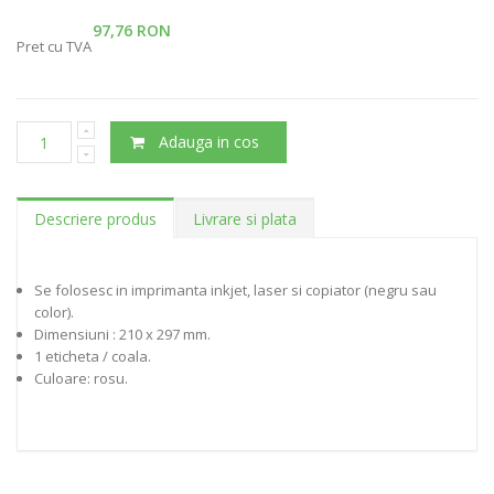
97,76 RON
Pret cu TVA
Adauga in cos
Descriere produs
Livrare si plata
Se folosesc in imprimanta inkjet, laser si copiator (negru sau
color).
Dimensiuni : 210 x 297 mm.
1 eticheta / coala.
Culoare: rosu.