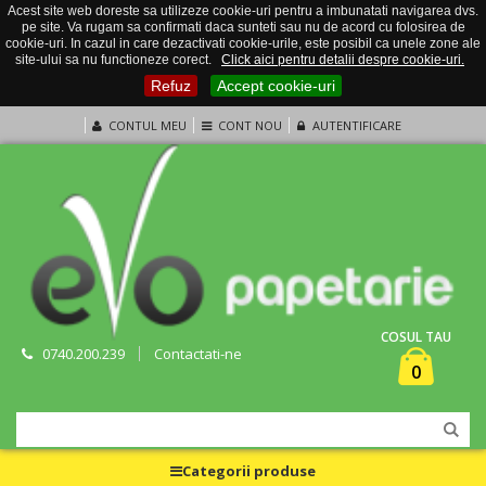
Acest site web doreste sa utilizeze cookie-uri pentru a imbunatati navigarea dvs.
pe site. Va rugam sa confirmati daca sunteti sau nu de acord cu folosirea de
cookie-uri. In cazul in care dezactivati cookie-urile, este posibil ca unele zone ale
site-ului sa nu functioneze corect.
Click aici pentru detalii despre cookie-uri.
Refuz
Accept cookie-uri
CONTUL MEU
CONT NOU
AUTENTIFICARE
COSUL TAU
0740.200.239
Contactati-ne
0
Categorii produse