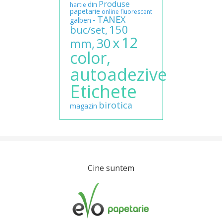
Produse
din
hartie
papetarie
online
fluorescent
TANEX
-
galben
150
buc/set,
12
x
30
mm,
color,
autoadezive
Etichete
birotica
magazin
Cine suntem