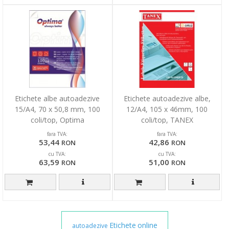
Etichete albe autoadezive
Etichete autoadezive albe,
15/A4, 70 x 50,8 mm, 100
12/A4, 105 x 46mm, 100
coli/top, Optima
coli/top, TANEX
fara TVA:
fara TVA:
53,44
42,86
RON
RON
cu TVA:
cu TVA:
63,59
51,00
RON
RON
Etichete
online
autoadezive