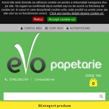
Acest site web doreste sa utilizeze cookie-uri pentru a imbunatati navigarea dvs.
pe site. Va rugam sa confirmati daca sunteti sau nu de acord cu folosirea de
cookie-uri. In cazul in care dezactivati cookie-urile, este posibil ca unele zone ale
site-ului sa nu functioneze corect.
Click aici pentru detalii despre cookie-uri.
Refuz
Accept cookie-uri
CONTUL MEU
CONT NOU
AUTENTIFICARE
COSUL TAU
0740.200.239
Contactati-ne
0
Categorii produse