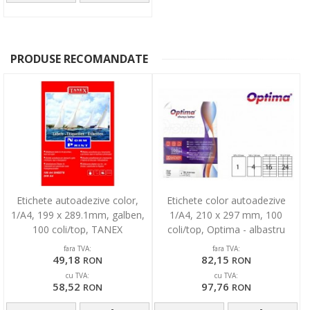
PRODUSE RECOMANDATE
Etichete autoadezive color,
Etichete color autoadezive
1/A4, 199 x 289.1mm, galben,
1/A4, 210 x 297 mm, 100
100 coli/top, TANEX
coli/top, Optima - albastru
fara TVA:
fara TVA:
49,18
82,15
RON
RON
cu TVA:
cu TVA:
58,52
97,76
RON
RON