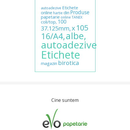
Etichete
autoadezive
Produse
online
din
hartie
papetarie
online
TANEX
100
coli/top,
105
x
37.125mm,
albe,
16/A4,
autoadezive
Etichete
birotica
magazin
Cine suntem