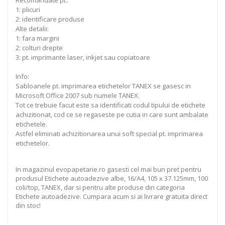
1: plicuri
2: identificare produse
Alte detalii:
1: fara margini
2: colturi drepte
3: pt. imprimante laser, inkjet sau copiatoare
Info:
Sabloanele pt. imprimarea etichetelor TANEX se gasesc in
Microsoft Office 2007 sub numele TANEX.
Tot ce trebuie facut este sa identificati codul tipului de etichete
achizitionat, cod ce se regaseste pe cutia in care sunt ambalate
etichetele.
Astfel eliminati achizitionarea unui soft special pt. imprimarea
etichetelor.
In magazinul evopapetarie.ro gasesti cel mai bun pret pentru
produsul Etichete autoadezive albe, 16/A4, 105 x 37.125mm, 100
coli/top, TANEX, dar si pentru alte produse din categoria
Etichete autoadezive. Cumpara acum si ai livrare gratuita direct
din stoc!