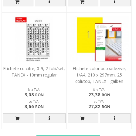
Etichete cu cifre, 0-9, 2 folii/set,
Etichete color autoadezive,
TANEX - 10mm regular
1/A4, 210 x 297mm, 25
coli/top, TANEX - galben
fluorescent
fara TVA:
fara TVA:
3,08
23,38
RON
RON
cu TVA:
cu TVA:
3,66
27,82
RON
RON