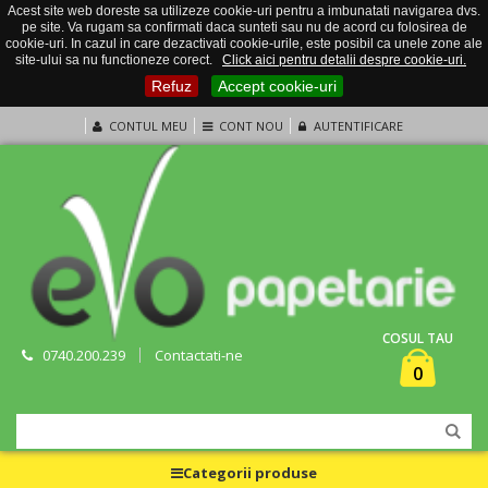
Acest site web doreste sa utilizeze cookie-uri pentru a imbunatati navigarea dvs.
pe site. Va rugam sa confirmati daca sunteti sau nu de acord cu folosirea de
cookie-uri. In cazul in care dezactivati cookie-urile, este posibil ca unele zone ale
site-ului sa nu functioneze corect.
Click aici pentru detalii despre cookie-uri.
Refuz
Accept cookie-uri
CONTUL MEU
CONT NOU
AUTENTIFICARE
COSUL TAU
0740.200.239
Contactati-ne
0
Categorii produse