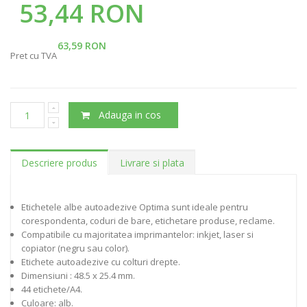
53,44 RON
63,59 RON
Pret cu TVA
Adauga in cos
Descriere produs
Livrare si plata
Etichetele albe autoadezive Optima sunt ideale pentru
corespondenta, coduri de bare, etichetare produse, reclame.
Compatibile cu majoritatea imprimantelor: inkjet, laser si
copiator (negru sau color).
Etichete autoadezive cu colturi drepte.
Dimensiuni : 48.5 x 25.4 mm.
44 etichete/A4.
Culoare: alb.