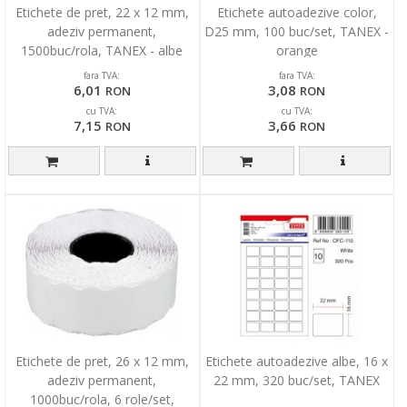
Etichete de pret, 22 x 12 mm,
Etichete autoadezive color,
adeziv permanent,
D25 mm, 100 buc/set, TANEX -
1500buc/rola, TANEX - albe
orange
fara TVA:
fara TVA:
6,01
3,08
RON
RON
cu TVA:
cu TVA:
7,15
3,66
RON
RON
Etichete de pret, 26 x 12 mm,
Etichete autoadezive albe, 16 x
adeziv permanent,
22 mm, 320 buc/set, TANEX
1000buc/rola, 6 role/set,