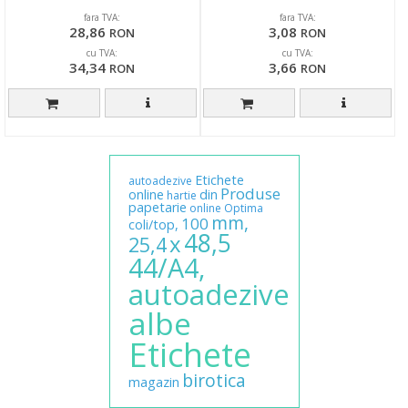
TANEX - albe
fara TVA:
fara TVA:
28,86
3,08
RON
RON
cu TVA:
cu TVA:
34,34
3,66
RON
RON
Etichete
autoadezive
Produse
online
din
hartie
papetarie
online
Optima
mm,
100
coli/top,
48,5
x
25,4
44/A4,
autoadezive
albe
Etichete
birotica
magazin