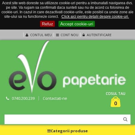
Acest site web doreste sa utilizeze cookie-uri pentru a imbunatati navigarea dvs.
pe site. Va rugam sa confirmati daca sunteti sau nu de acord cu folosirea de
cookie-uri. In cazul in care dezactivati cookie-urile, este posibil ca unele zone ale
site-ului sa nu functioneze corect.
Click aici pentru detalii despre cookie-uri.
Refuz
Accept cookie-uri
CONTUL MEU
CONT NOU
AUTENTIFICARE
COSUL TAU
0740.200.239
Contactati-ne
0
Categorii produse