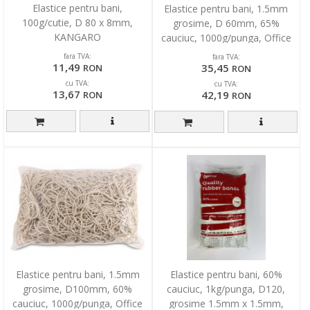
Elastice pentru bani,
Elastice pentru bani, 1.5mm
100g/cutie, D 80 x 8mm,
grosime, D 60mm, 65%
KANGARO
cauciuc, 1000g/punga, Office
Products
fara TVA:
fara TVA:
11,49
35,45
RON
RON
cu TVA:
cu TVA:
13,67
42,19
RON
RON
Elastice pentru bani, 1.5mm
Elastice pentru bani, 60%
grosime, D100mm, 60%
cauciuc, 1kg/punga, D120,
cauciuc, 1000g/punga, Office
grosime 1.5mm x 1.5mm,