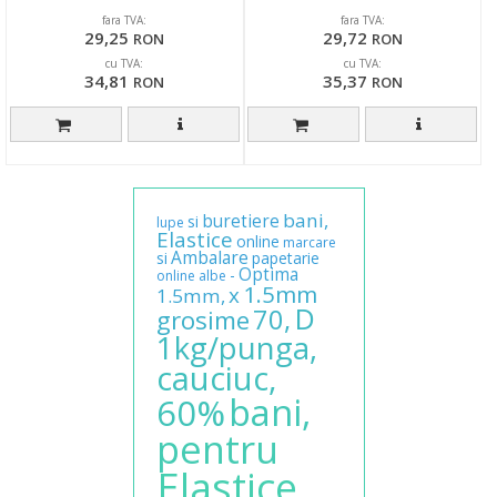
Products -culoare alba
Optima - albe
fara TVA:
fara TVA:
29,25
29,72
RON
RON
cu TVA:
cu TVA:
34,81
35,37
RON
RON
bani,
buretiere
si
lupe
Elastice
online
marcare
Ambalare
si
papetarie
Optima
-
online
albe
1.5mm
x
1.5mm,
D
70,
grosime
1kg/punga,
cauciuc,
bani,
60%
pentru
Elastice