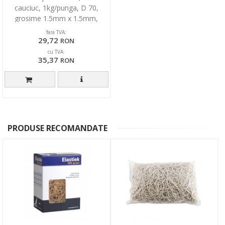
cauciuc, 1kg/punga, D 70,
grosime 1.5mm x 1.5mm,
Optima - albe
fara TVA:
29,72
RON
cu TVA:
35,37
RON
PRODUSE RECOMANDATE