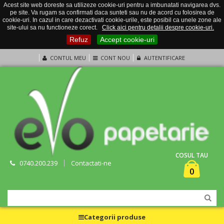
Acest site web doreste sa utilizeze cookie-uri pentru a imbunatati navigarea dvs.
pe site. Va rugam sa confirmati daca sunteti sau nu de acord cu folosirea de
cookie-uri. In cazul in care dezactivati cookie-urile, este posibil ca unele zone ale
site-ului sa nu functioneze corect.
Click aici pentru detalii despre cookie-uri.
Refuz
Accept cookie-uri
CONTUL MEU
CONT NOU
AUTENTIFICARE
COSUL TAU
0740.200.239
Contactati-ne
0
Categorii produse