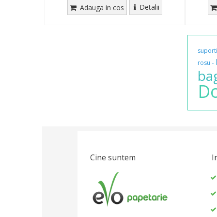
Detalii
Adauga in cos
suport
-
rosu
ba
D
Cine suntem
I