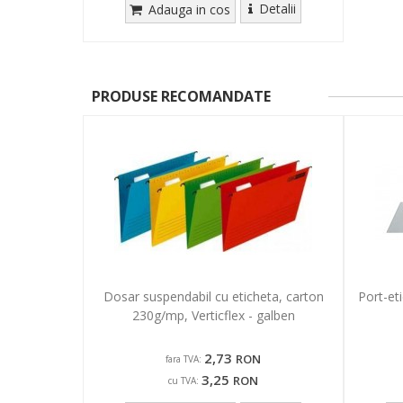
Detalii
Adauga in cos
PRODUSE RECOMANDATE
Dosar suspendabil cu eticheta, carton
Port-et
230g/mp, Verticflex - galben
2,73
RON
fara TVA:
3,25
RON
cu TVA: