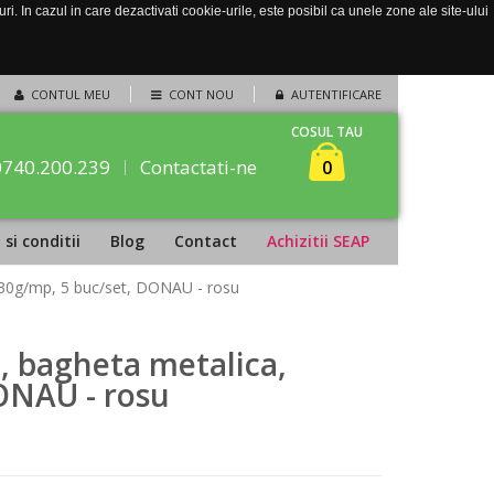
. In cazul in care dezactivati cookie-urile, este posibil ca unele zone ale site-ului
CONTUL MEU
CONT NOU
AUTENTIFICARE
COSUL TAU
0740.200.239
Contactati-ne
0
si conditii
Blog
Contact
Achizitii SEAP
 230g/mp, 5 buc/set, DONAU - rosu
, bagheta metalica,
ONAU - rosu