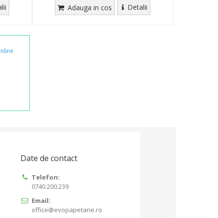
lii
Detalii
Adauga in cos
nline
Date de contact
Telefon:
0740.200.239
Email:
office@evopapetarie.ro