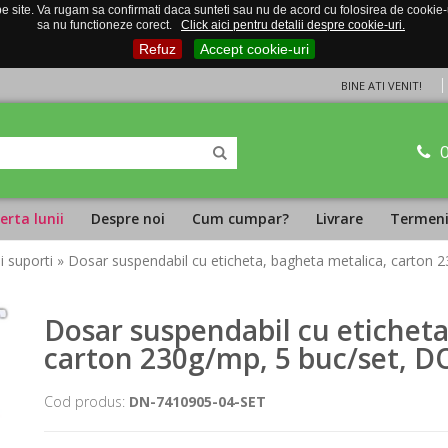
 site. Va rugam sa confirmati daca sunteti sau nu de acord cu folosirea de cookie-uri
sa nu functioneze corect.
Click aici pentru detalii despre cookie-uri.
Refuz
Accept cookie-uri
BINE ATI VENIT!
erta lunii
Despre noi
Cum cumpar?
Livrare
Termeni 
i suporti
» Dosar suspendabil cu eticheta, bagheta metalica, carton
Dosar suspendabil cu eticheta
carton 230g/mp, 5 buc/set, D
Cod produs:
DN-7410905-04-SET