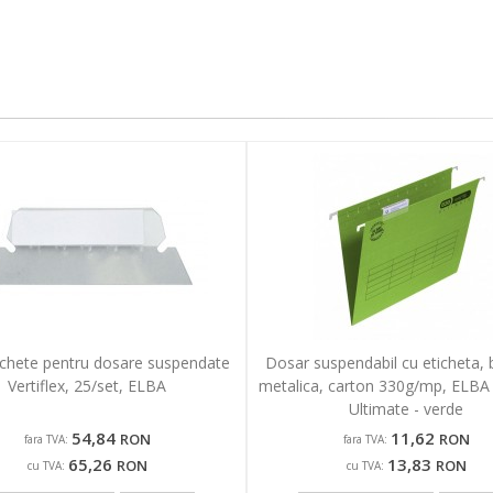
ichete pentru dosare suspendate
Dosar suspendabil cu eticheta,
Vertiflex, 25/set, ELBA
metalica, carton 330g/mp, ELBA V
Ultimate - verde
54,84
11,62
RON
RON
fara TVA:
fara TVA:
65,26
13,83
RON
RON
cu TVA:
cu TVA: