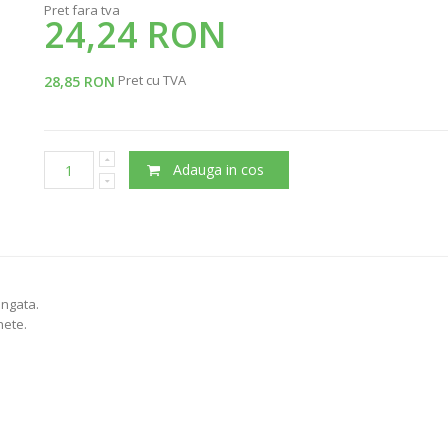
Pret fara tva
24,24 RON
Pret cu TVA
28,85 RON
Adauga in cos
ungata.
hete.