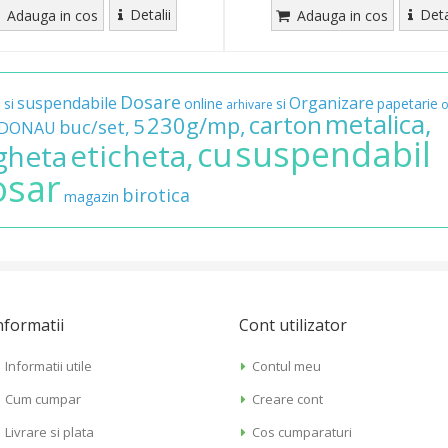
Detalii
Deta
Adauga in cos
Adauga in cos
Dosare
suspendabile
Organizare
si
online
si
papetarie
i
arhivare
o
metalica,
carton
230g/mp,
5
buc/set,
DONAU
suspendabil
cu
eticheta,
gheta
osar
birotica
magazin
nformatii
Cont utilizator
Informatii utile
Contul meu
Cum cumpar
Creare cont
Livrare si plata
Cos cumparaturi