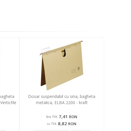
 bagheta
Dosar suspendabil cu sina, bagheta
erticfile
metalica, ELBA 2200 - kraft
7,41
RON
fara TVA:
8,82
RON
cu TVA: