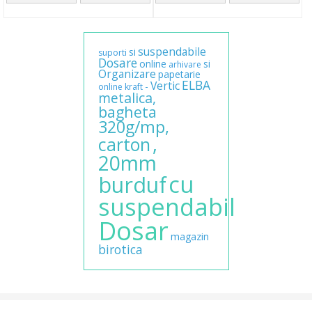
suspendabile
si
suporti
Dosare
online
si
arhivare
Organizare
papetarie
ELBA
Vertic
-
online
kraft
metalica,
bagheta
320g/mp,
,
carton
20mm
cu
burduf
suspendabil
Dosar
magazin
birotica