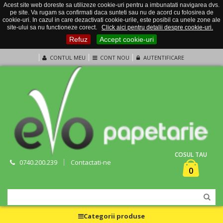
Acest site web doreste sa utilizeze cookie-uri pentru a imbunatati navigarea dvs.
pe site. Va rugam sa confirmati daca sunteti sau nu de acord cu folosirea de
cookie-uri. In cazul in care dezactivati cookie-urile, este posibil ca unele zone ale
site-ului sa nu functioneze corect.
Click aici pentru detalii despre cookie-uri.
Refuz
Accept cookie-uri
CONTUL MEU
CONT NOU
AUTENTIFICARE
COSUL TAU
0740.200.239
Contactati-ne
0
Categorii produse