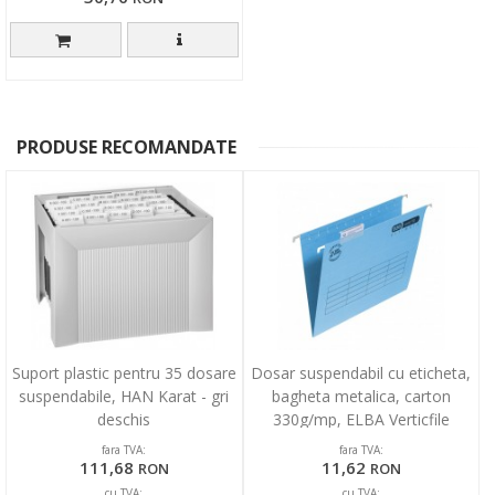
PRODUSE RECOMANDATE
Suport plastic pentru 35 dosare
Dosar suspendabil cu eticheta,
suspendabile, HAN Karat - gri
bagheta metalica, carton
deschis
330g/mp, ELBA Verticfile
Ultimate - albastru
fara TVA:
fara TVA:
111,68
11,62
RON
RON
cu TVA:
cu TVA: