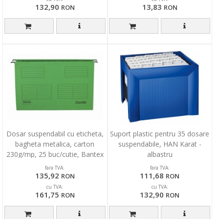
132,90
13,83
RON
RON
Dosar suspendabil cu eticheta,
Suport plastic pentru 35 dosare
bagheta metalica, carton
suspendabile, HAN Karat -
230g/mp, 25 buc/cutie, Bantex
albastru
- verde
fara TVA:
fara TVA:
135,92
111,68
RON
RON
cu TVA:
cu TVA:
161,75
132,90
RON
RON