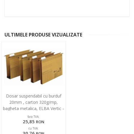
ULTIMELE PRODUSE VIZUALIZATE
Dosar suspendabil cu burduf
20mm , carton 320g/mp,
bagheta metalica, ELBA Vertic -
kraft
fara TVA:
25,85
RON
cu TVA:
30,76
RON