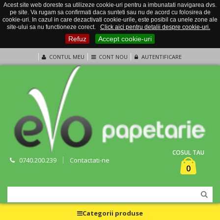
Acest site web doreste sa utilizeze cookie-uri pentru a imbunatati navigarea dvs.
pe site. Va rugam sa confirmati daca sunteti sau nu de acord cu folosirea de
cookie-uri. In cazul in care dezactivati cookie-urile, este posibil ca unele zone ale
site-ului sa nu functioneze corect.
Click aici pentru detalii despre cookie-uri.
Refuz
Accept cookie-uri
CONTUL MEU
CONT NOU
AUTENTIFICARE
COSUL TAU
0740.200.239
Contactati-ne
0
Categorii produse