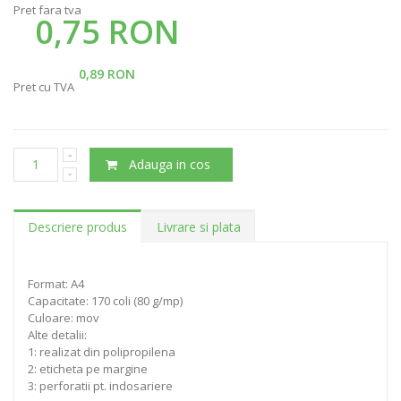
Pret fara tva
0,75 RON
0,89 RON
Pret cu TVA
Adauga in cos
Descriere produs
Livrare si plata
Format: A4
Capacitate: 170 coli (80 g/mp)
Culoare: mov
Alte detalii:
1: realizat din polipropilena
2: eticheta pe margine
3: perforatii pt. indosariere