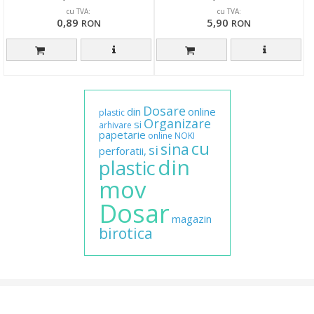
cu TVA:
cu TVA:
0,89
5,90
RON
RON
Dosare
din
online
plastic
Organizare
si
arhivare
papetarie
online
NOKI
cu
sina
si
perforatii,
din
plastic
mov
Dosar
magazin
birotica