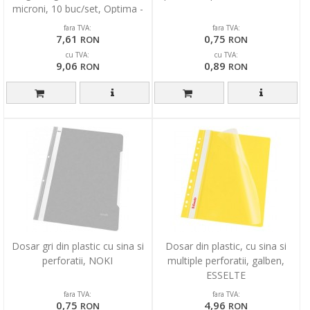
microni, 10 buc/set, Optima -
orange
fara TVA:
fara TVA:
7,61
0,75
RON
RON
cu TVA:
cu TVA:
9,06
0,89
RON
RON
Dosar gri din plastic cu sina si
Dosar din plastic, cu sina si
perforatii, NOKI
multiple perforatii, galben,
ESSELTE
fara TVA:
fara TVA:
0,75
4,96
RON
RON