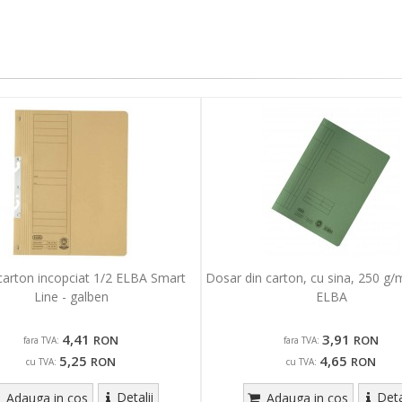
arton incopciat 1/2 ELBA Smart
Dosar din carton, cu sina, 250 g/
Line - galben
ELBA
4,41
3,91
RON
RON
fara TVA:
fara TVA:
5,25
4,65
RON
RON
cu TVA:
cu TVA:
Detalii
Deta
Adauga in cos
Adauga in cos