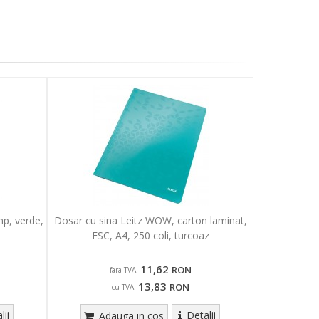
mp, verde,
Dosar cu sina Leitz WOW, carton laminat,
FSC, A4, 250 coli, turcoaz
11,62
RON
fara TVA:
13,83
RON
cu TVA:
lii
Detalii
Adauga in cos