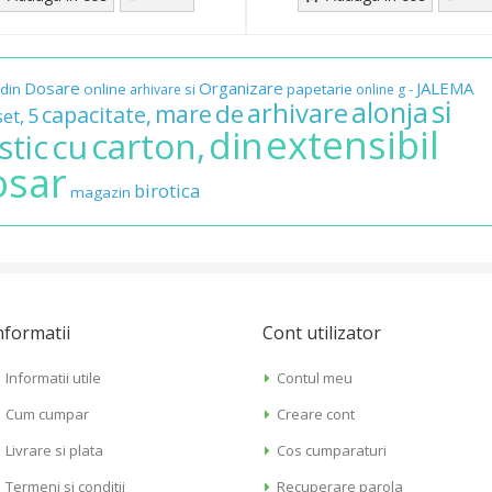
Dosare
Organizare
JALEMA
din
online
si
papetarie
-
arhivare
online
g
si
alonja
arhivare
de
mare
capacitate,
5
et,
extensibil
din
carton,
cu
stic
osar
birotica
magazin
nformatii
Cont utilizator
Informatii utile
Contul meu
Cum cumpar
Creare cont
Livrare si plata
Cos cumparaturi
Termeni si conditii
Recuperare parola