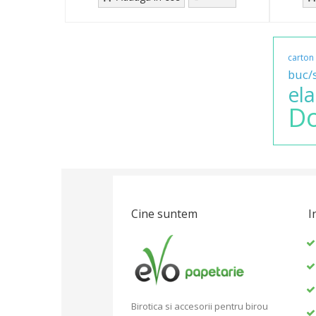
carton
buc/s
ela
D
Cine suntem
I
Birotica si accesorii pentru birou