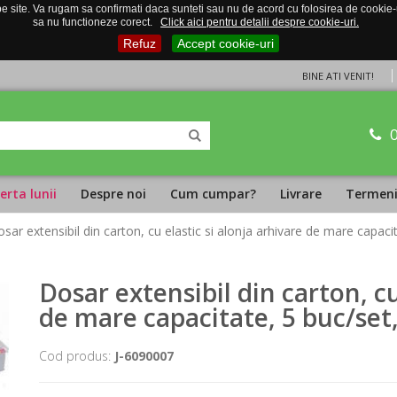
 site. Va rugam sa confirmati daca sunteti sau nu de acord cu folosirea de cookie-uri
sa nu functioneze corect.
Click aici pentru detalii despre cookie-uri.
Refuz
Accept cookie-uri
BINE ATI VENIT!
erta lunii
Despre noi
Cum cumpar?
Livrare
Termeni 
osar extensibil din carton, cu elastic si alonja arhivare de mare capaci
Dosar extensibil din carton, cu
de mare capacitate, 5 buc/set
Cod produs:
J-6090007