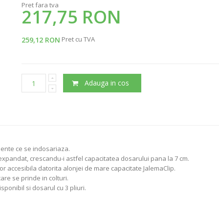
Pret fara tva
217,75 RON
Pret cu TVA
259,12 RON
Adauga in cos
ente ce se indosariaza.
 expandat, crescandu-i astfel capacitatea dosarului pana la 7 cm.
r accesibila datorita alonjei de mare capacitate JalemaClip.
are se prinde in colturi.
onibil si dosarul cu 3 pliuri.