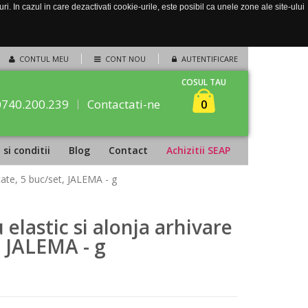
. In cazul in care dezactivati cookie-urile, este posibil ca unele zone ale site-ului
CONTUL MEU
CONT NOU
AUTENTIFICARE
COSUL TAU
0740.200.239
Contactati-ne
0
si conditii
Blog
Contact
Achizitii SEAP
tate, 5 buc/set, JALEMA - g
 elastic si alonja arhivare
, JALEMA - g