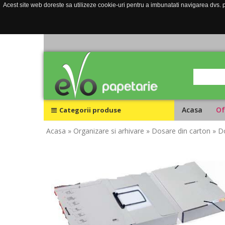
Acest site web doreste sa utilizeze cookie-uri pentru a imbunatati navigarea dvs. pe
Acasa
Of
Categorii produse
Acasa
» Organizare si arhivare
» Dosare din carton
» D