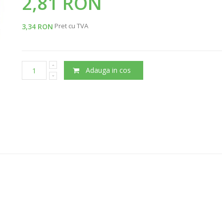
2,81 RON
Pret cu TVA
3,34 RON
Adauga in cos