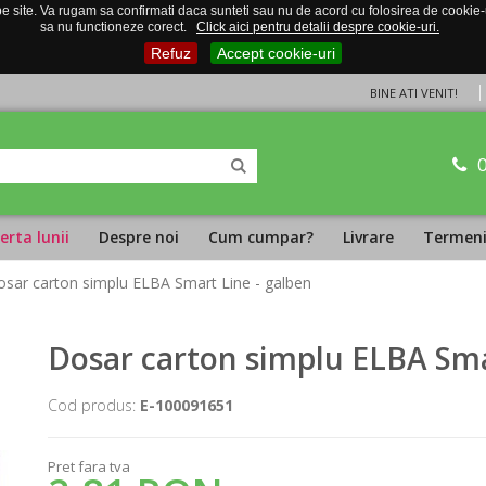
 site. Va rugam sa confirmati daca sunteti sau nu de acord cu folosirea de cookie-uri
sa nu functioneze corect.
Click aici pentru detalii despre cookie-uri.
Refuz
Accept cookie-uri
BINE ATI VENIT!
erta lunii
Despre noi
Cum cumpar?
Livrare
Termeni 
osar carton simplu ELBA Smart Line - galben
Dosar carton simplu ELBA Sma
Cod produs:
E-100091651
Pret fara tva