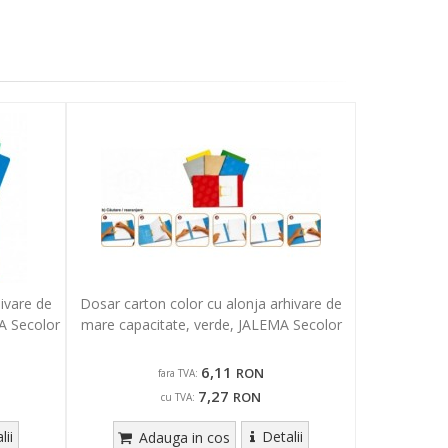
ivare de
Dosar carton color cu alonja arhivare de
A Secolor
mare capacitate, verde, JALEMA Secolor
6,11
RON
fara TVA:
7,27
RON
cu TVA:
lii
Detalii
Adauga in cos