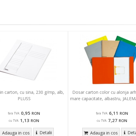
n carton, cu sina, 230 g/mp, alb,
Dosar carton color cu alonja arh
PLUSS
mare capacitate, albastru, JALEM
0,95
6,11
RON
RON
fara TVA:
fara TVA:
1,13
7,27
RON
RON
cu TVA:
cu TVA:
Detalii
Deta
Adauga in cos
Adauga in cos