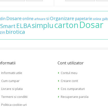
Dosare
Organizare
din
online
si
papetarie
arhivare
online
gal
Dosar
carton
simplu
ELBA
Smart
birotica
zin
nformatii
Cont utilizator
Informatii utile
Contul meu
Cum cumpar
Creare cont
Livrare si plata
Cos cumparaturi
Termeni si conditii
Recuperare parola
Politica cookie-uri