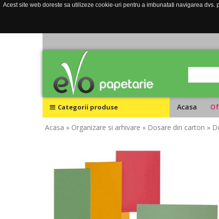
Acest site web doreste sa utilizeze cookie-uri pentru a imbunatati navigarea dvs. pe
Acasa
Of
Categorii produse
Acasa
» Organizare si arhivare
» Dosare din carton
» D