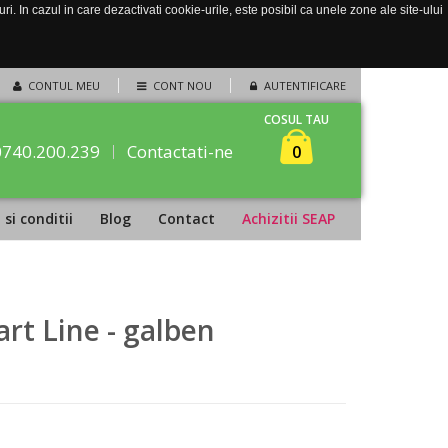
. In cazul in care dezactivati cookie-urile, este posibil ca unele zone ale site-ului
CONTUL MEU
CONT NOU
AUTENTIFICARE
COSUL TAU
0740.200.239
Contactati-ne
0
si conditii
Blog
Contact
Achizitii SEAP
rt Line - galben