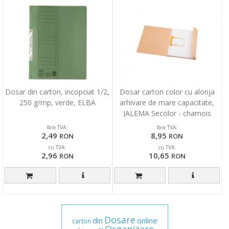
Dosar din carton, incopciat 1/2,
Dosar carton color cu alonja
250 g/mp, verde, ELBA
arhivare de mare capacitate,
JALEMA Secolor - chamois
fara TVA:
fara TVA:
2,49
8,95
RON
RON
cu TVA:
cu TVA:
2,96
10,65
RON
RON
Dosare
din
online
carton