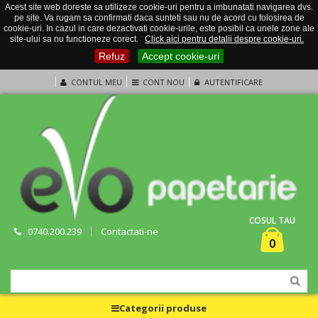
Acest site web doreste sa utilizeze cookie-uri pentru a imbunatati navigarea dvs.
pe site. Va rugam sa confirmati daca sunteti sau nu de acord cu folosirea de
cookie-uri. In cazul in care dezactivati cookie-urile, este posibil ca unele zone ale
site-ului sa nu functioneze corect.
Click aici pentru detalii despre cookie-uri.
Refuz
Accept cookie-uri
CONTUL MEU
CONT NOU
AUTENTIFICARE
COSUL TAU
0740.200.239
Contactati-ne
0
Categorii produse