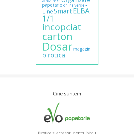
Organizare
si
arhivare
papetarie
-
online
verde
ELBA
Smart
Line
1/1
incopciat
carton
Dosar
magazin
birotica
Cine suntem
Birotica si accesorii pentru birou