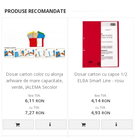
PRODUSE RECOMANDATE
Dosar carton color cu alonja
Dosar carton cu capse 1/2
arhivare de mare capacitate,
ELBA Smart Line - rosu
verde, JALEMA Secolor
fara TVA:
fara TVA:
6,11
4,14
RON
RON
cu TVA:
cu TVA:
7,27
4,93
RON
RON