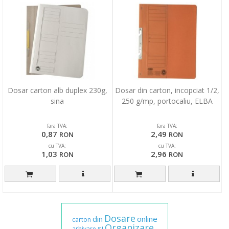
Dosar carton alb duplex 230g,
Dosar din carton, incopciat 1/2,
sina
250 g/mp, portocaliu, ELBA
fara TVA:
fara TVA:
0,87
2,49
RON
RON
cu TVA:
cu TVA:
1,03
2,96
RON
RON
Dosare
din
online
carton
Organizare
si
arhivare