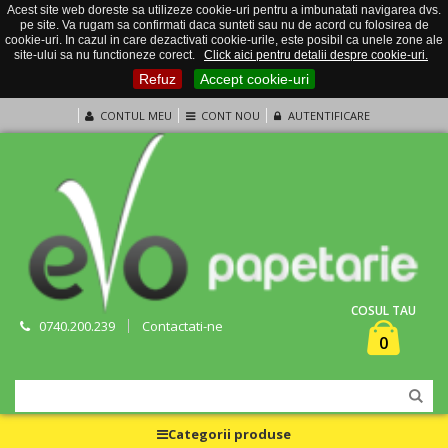
Acest site web doreste sa utilizeze cookie-uri pentru a imbunatati navigarea dvs.
pe site. Va rugam sa confirmati daca sunteti sau nu de acord cu folosirea de
cookie-uri. In cazul in care dezactivati cookie-urile, este posibil ca unele zone ale
site-ului sa nu functioneze corect.
Click aici pentru detalii despre cookie-uri.
Refuz
Accept cookie-uri
CONTUL MEU
CONT NOU
AUTENTIFICARE
COSUL TAU
0740.200.239
Contactati-ne
0
Categorii produse