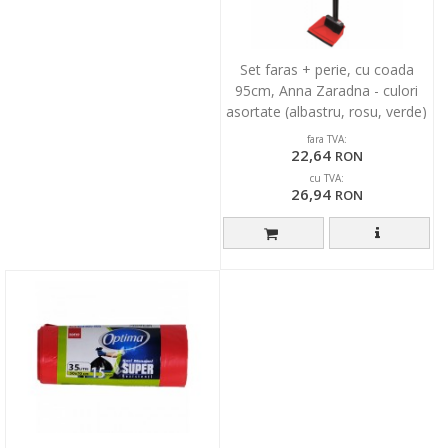
Set faras + perie, cu coada
95cm, Anna Zaradna - culori
asortate (albastru, rosu, verde)
fara TVA:
22,64
RON
cu TVA:
26,94
RON