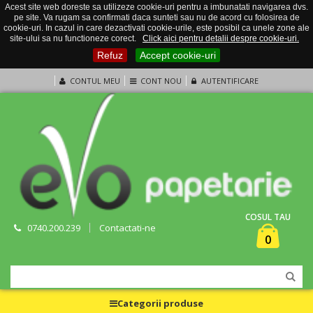
Acest site web doreste sa utilizeze cookie-uri pentru a imbunatati navigarea dvs.
pe site. Va rugam sa confirmati daca sunteti sau nu de acord cu folosirea de
cookie-uri. In cazul in care dezactivati cookie-urile, este posibil ca unele zone ale
site-ului sa nu functioneze corect.
Click aici pentru detalii despre cookie-uri.
Refuz
Accept cookie-uri
CONTUL MEU
CONT NOU
AUTENTIFICARE
COSUL TAU
0740.200.239
Contactati-ne
0
Categorii produse