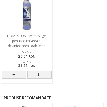
DOMESTOS Diversey, gel
pentru curatarea si
dezinfectarea toaletelor,
formula concentrata, 750ml
fara TVA:
26,51
RON
cu TVA:
31,55
RON
PRODUSE RECOMANDATE