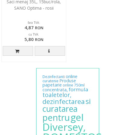
Saci menaj 35L, 15buc/rola,
SANO Optima - rosii
fara TVA:
4,87
RON
cu TVA:
5,80
RON
online
Dezinfectanti
Produse
curatenie
papetarie
online
750ml
formula
concentrata,
toaletelor,
si
dezinfectarea
curatarea
gel
pentru
Diversey,