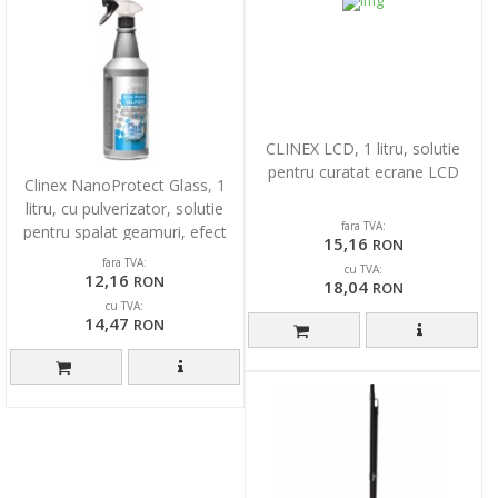
CLINEX LCD, 1 litru, solutie
pentru curatat ecrane LCD
Clinex NanoProtect Glass, 1
litru, cu pulverizator, solutie
fara TVA:
pentru spalat geamuri, efect
15,16
RON
anti-aburir
fara TVA:
cu TVA:
12,16
RON
18,04
RON
cu TVA:
14,47
RON