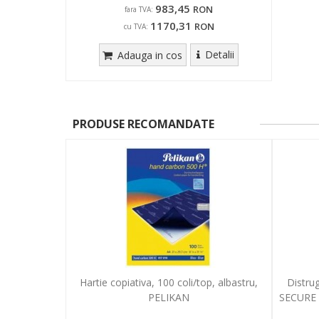
983,45
RON
fara TVA:
1170,31
RON
cu TVA:
Detalii
Adauga in cos
PRODUSE RECOMANDATE
Hartie copiativa, 100 coli/top, albastru,
Distru
PELIKAN
SECURE S5