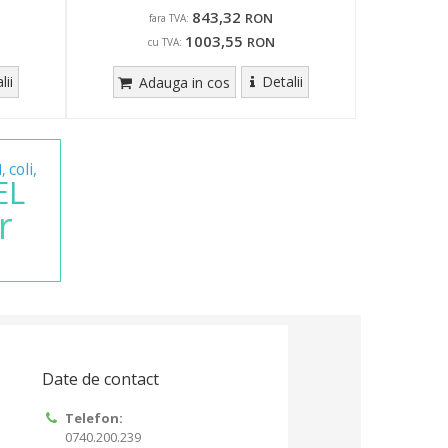
843,32
RON
fara TVA:
1003,55
RON
cu TVA:
lii
Detalii
Adauga in cos
coli,
l,
EL
r
Date de contact
Telefon:
0740.200.239