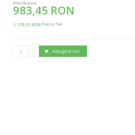
Pret fara tva
983,45 RON
Pret cu TVA
1.170,31 RON
Adauga in cos