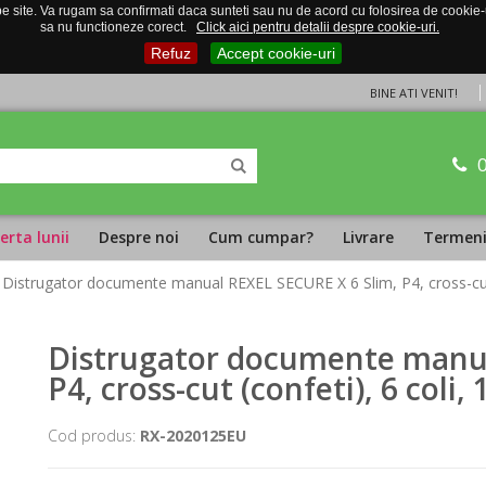
 site. Va rugam sa confirmati daca sunteti sau nu de acord cu folosirea de cookie-uri
sa nu functioneze corect.
Click aici pentru detalii despre cookie-uri.
Refuz
Accept cookie-uri
BINE ATI VENIT!
erta lunii
Despre noi
Cum cumpar?
Livrare
Termeni 
 Distrugator documente manual REXEL SECURE X 6 Slim, P4, cross-cut (
Distrugator documente manua
P4, cross-cut (confeti), 6 coli,
Cod produs:
RX-2020125EU