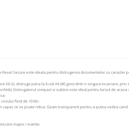
xel Secure este ideala pentru distrugerea documentelor cu caracter perso
X6-SL distruge pana la 6 coli A4 (80 gsm) dintr-o singura incarcare, prin 
onfetti). Distrugatorul compact si subtire este ideal pentru biroul de acasa s
sa.
sului fiind de 10 litri.
cu un capac ce se poate ridica. Geam transparent pentru a putea vedea cand c
scare inapoi / inainte.