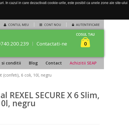
. In cazul in care dezactivati cookie-urile, este posibil ca unele zone ale site-ului
CONTUL MEU
CONT NOU
AUTENTIFICARE
COSUL TAU
0740.200.239
Contactati-ne
0
si conditii
Blog
Contact
Achizitii SEAP
confeti), 6 coli, 10l, negru
l REXEL SECURE X 6 Slim,
 10l, negru