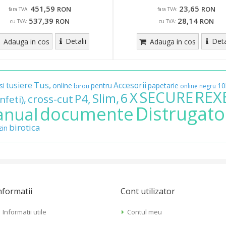
451,59
23,65
RON
RON
fara TVA:
fara TVA:
537,39
28,14
RON
RON
cu TVA:
cu TVA:
Detalii
Deta
Adauga in cos
Adauga in cos
Tus,
tusiere
Accesorii
si
online
pentru
papetarie
10
birou
online
negru
REX
SECURE
X
6
Slim,
P4,
cross-cut
nfeti),
Distrugato
documente
nual
birotica
in
nformatii
Cont utilizator
Informatii utile
Contul meu