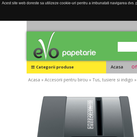
Acest site web doreste sa utilizeze cookie-uri pentru a imbunatati navigarea dvs. pe
Acasa
Of
Categorii produse
Acasa
» Accesorii pentru birou
» Tus, tusiere si indigo
»