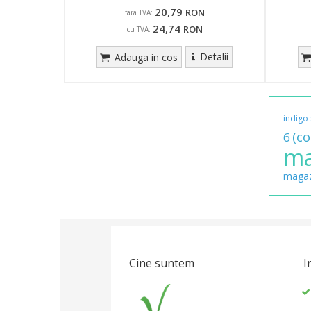
20,79
RON
fara TVA:
24,74
RON
cu TVA:
Detalii
Adauga in cos
indigo
(co
6
ma
magaz
Cine suntem
I