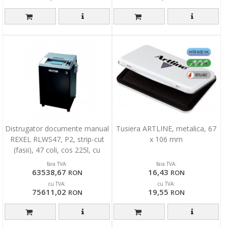
Distrugator documente manual
Tusiera ARTLINE, metalica, 67
REXEL RLWS47, P2, strip-cut
x 106 mm
(fasii), 47 coli, cos 225l, cu
intrare larg
fara TVA:
fara TVA:
63538,67
16,43
RON
RON
cu TVA:
cu TVA:
75611,02
19,55
RON
RON