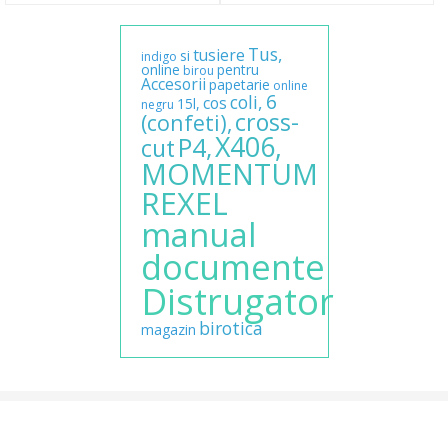
Tus,
tusiere
si
indigo
online
pentru
birou
Accesorii
papetarie
online
6
coli,
cos
15l,
negru
cross-
(confeti),
X406,
P4,
cut
MOMENTUM
REXEL
manual
documente
Distrugator
birotica
magazin