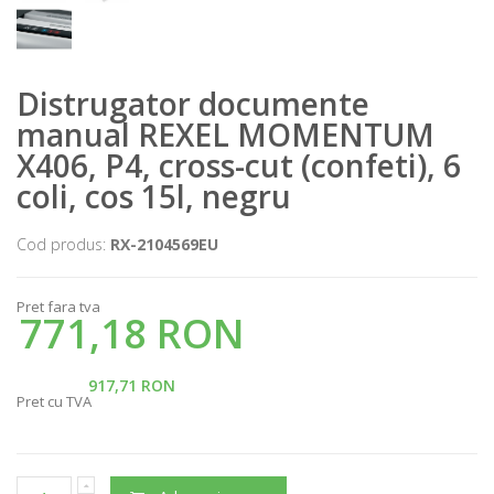
Distrugator documente
manual REXEL MOMENTUM
X406, P4, cross-cut (confeti), 6
coli, cos 15l, negru
Cod produs:
RX-2104569EU
Pret fara tva
771,18 RON
917,71 RON
Pret cu TVA