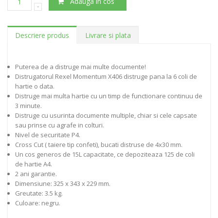
Adauga in cos
Descriere produs
Livrare si plata
Puterea de a distruge mai multe documente!
Distrugatorul Rexel Momentum X406 distruge pana la 6 coli de
hartie o data.
Distruge mai multa hartie cu un timp de functionare continuu de
3 minute.
Distruge cu usurinta documente multiple, chiar si cele capsate
sau prinse cu agrafe in colturi.
Nivel de securitate P4.
Cross Cut ( taiere tip confeti), bucati distruse de 4x30 mm.
Un cos generos de 15L capacitate, ce depoziteaza 125 de coli
de hartie A4.
2 ani garantie.
Dimensiune: 325 x 343 x 229 mm.
Greutate: 3.5 kg.
Culoare: negru.