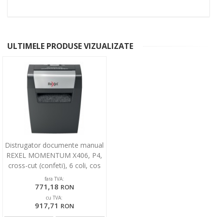
ULTIMELE PRODUSE VIZUALIZATE
Distrugator documente manual
REXEL MOMENTUM X406, P4,
cross-cut (confeti), 6 coli, cos
15l, negru
fara TVA:
771,18
RON
cu TVA:
917,71
RON