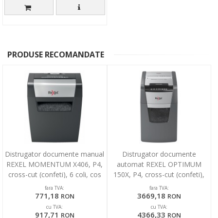
PRODUSE RECOMANDATE
Distrugator documente manual
Distrugator documente
REXEL MOMENTUM X406, P4,
automat REXEL OPTIMUM
cross-cut (confeti), 6 coli, cos
150X, P4, cross-cut (confeti),
15l, negru
150 coli, cos 44l, negru-
fara TVA:
fara TVA:
771,18
3669,18
RON
RON
cu TVA:
cu TVA:
917,71
4366,33
RON
RON