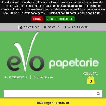
Acest site web doreste sa utilizeze cookie-uri pentru a imbunatati navigarea dvs.
pe site. Va rugam sa confirmati daca sunteti sau nu de acord cu folosirea de
cookie-uri. In cazul in care dezactivati cookie-urile, este posibil ca unele zone ale
site-ului sa nu functioneze corect.
Click aici pentru detalii despre cookie-uri.
Refuz
Accept cookie-uri
CONTUL MEU
CONT NOU
AUTENTIFICARE
COSUL TAU
0740.200.239
Contactati-ne
0
Categorii produse