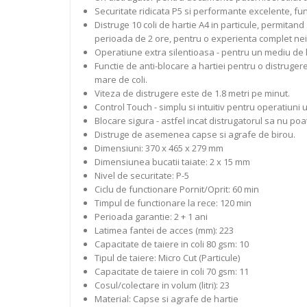
Securitate ridicata P5 si performante excelente, func
Distruge 10 coli de hartie A4 in particule, permitan
perioada de 2 ore, pentru o experienta complet nei
Operatiune extra silentioasa - pentru un mediu de lucr
Functie de anti-blocare a hartiei pentru o distrug
mare de coli.
Viteza de distrugere este de 1.8 metri pe minut.
Control Touch - simplu si intuitiv pentru operatiuni 
Blocare sigura - astfel incat distrugatorul sa nu poa
Distruge de asemenea capse si agrafe de birou.
Dimensiuni: 370 x 465 x 279 mm
Dimensiunea bucatii taiate: 2 x 15 mm
Nivel de securitate: P-5
Ciclu de functionare Pornit/Oprit: 60 min
Timpul de functionare la rece: 120 min
Perioada garantie: 2 + 1 ani
Latimea fantei de acces (mm): 223
Capacitate de taiere in coli 80 gsm: 10
Tipul de taiere: Micro Cut (Particule)
Capacitate de taiere in coli 70 gsm: 11
Cosul/colectare in volum (litri): 23
Material: Capse si agrafe de hartie