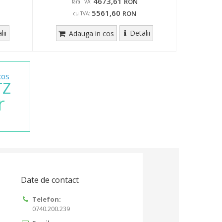
4673,61
RON
fara TVA:
5561,60
RON
cu TVA:
lii
Detalii
Adauga in cos
cos
TZ
r
Date de contact
Telefon:
0740.200.239