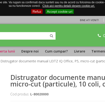
 site. Va rugam sa confirmati daca sunteti sau nu de acord cu folosirea de cookie-uri
sa nu functioneze corect.
Click aici pentru detalii despre cookie-uri.
Refuz
Accept cookie-uri
BINE ATI VENIT!
erta lunii
Despre noi
Cum cumpar?
Livrare
Termeni 
 Distrugator documente manual LEITZ IQ Office, P5, micro-cut (particul
Distrugator documente manual
micro-cut (particule), 10 coli, 
Cod produs:
L-80020000