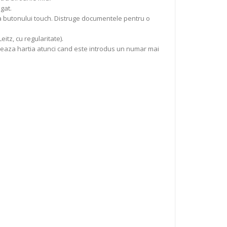
gat.
e a butonului touch. Distruge documentele pentru o
itz, cu regularitate).
rseaza hartia atunci cand este introdus un numar mai