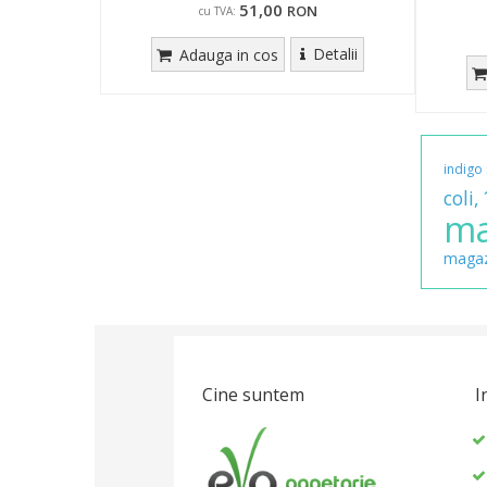
51,00
RON
cu TVA:
Detalii
Adauga in cos
indigo
coli,
ma
magaz
Cine suntem
I