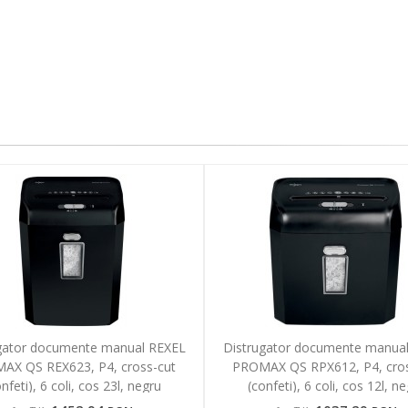
gator documente manual REXEL
Distrugator documente manua
AX QS REX623, P4, cross-cut
PROMAX QS RPX612, P4, cros
nfeti), 6 coli, cos 23l, negru
(confeti), 6 coli, cos 12l, n