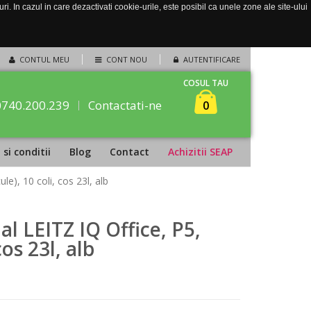
. In cazul in care dezactivati cookie-urile, este posibil ca unele zone ale site-ului
CONTUL MEU
CONT NOU
AUTENTIFICARE
COSUL TAU
0740.200.239
Contactati-ne
0
si conditii
Blog
Contact
Achizitii SEAP
e), 10 coli, cos 23l, alb
 LEITZ IQ Office, P5,
cos 23l, alb