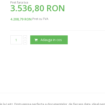
Pret fara tva
3.536,80 RON
Pret cu TVA
4.208,79 RON
Adauga in cos
e la Leitz. Distrugerea perfecta a documentelor, de fiecare data, ideal pent