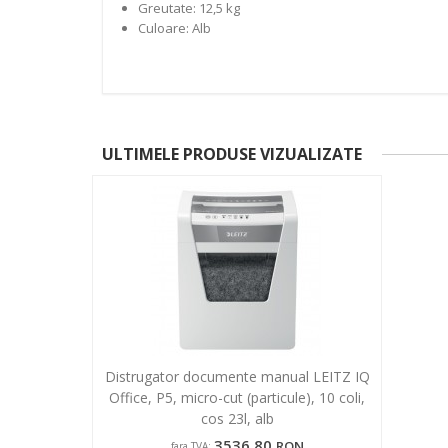
Greutate: 12,5 kg
Culoare: Alb
ULTIMELE PRODUSE VIZUALIZATE
Distrugator documente manual LEITZ IQ
Office, P5, micro-cut (particule), 10 coli,
cos 23l, alb
3536,80
RON
fara TVA: