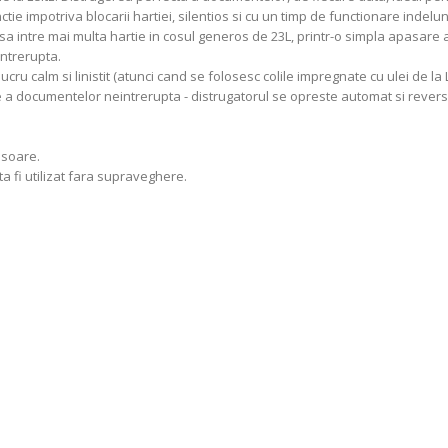
tie impotriva blocarii hartiei, silentios si cu un timp de functionare indelun
d sa intre mai multa hartie in cosul generos de 23L, printr-o simpla apasar
ntrerupta.
u calm si linistit (atunci cand se folosesc colile impregnate cu ulei de la Le
ere a documentelor neintrerupta - distrugatorul se opreste automat si reve
usoare.
ta fi utilizat fara supraveghere.