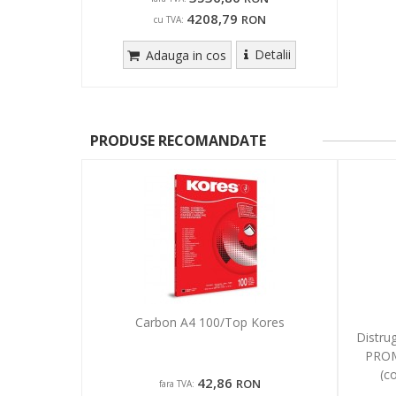
4208,79
RON
cu TVA:
Detalii
Adauga in cos
PRODUSE RECOMANDATE
Carbon A4 100/Top Kores
Distru
PROM
(co
42,86
RON
fara TVA: