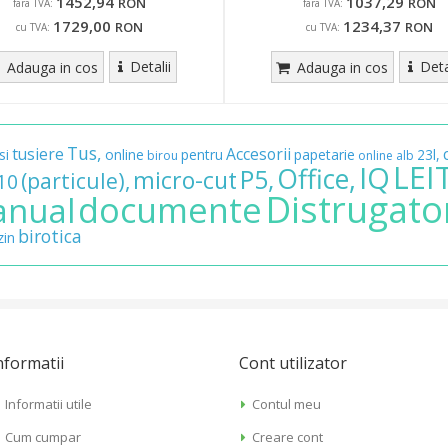
1452,94
1037,29
RON
RON
fara TVA:
fara TVA:
1729,00
1234,37
RON
RON
cu TVA:
cu TVA:
Detalii
Deta
Adauga in cos
Adauga in cos
Tus,
tusiere
Accesorii
si
online
pentru
papetarie
23l,
birou
online
alb
LEI
IQ
Office,
P5,
micro-cut
(particule),
10
Distrugato
documente
nual
birotica
in
nformatii
Cont utilizator
Informatii utile
Contul meu
Cum cumpar
Creare cont