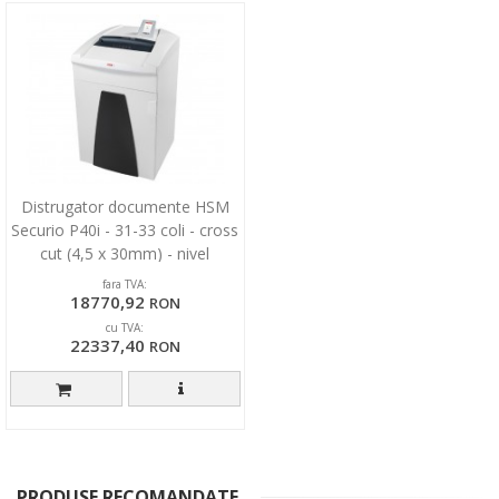
Distrugator documente HSM
Securio P40i - 31-33 coli - cross
cut (4,5 x 30mm) - nivel
securitate 3
fara TVA:
18770,92
RON
cu TVA:
22337,40
RON
PRODUSE RECOMANDATE