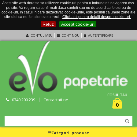
Acest site web doreste sa utilizeze cookie-uri pentru a imbunatati navigarea dvs.
pe site. Va rugam sa confirmati daca sunteti sau nu de acord cu folosirea de
cookie-uri. In cazul in care dezactivati cookie-urile, este posibil ca unele zone ale
site-ului sa nu functioneze corect.
Click aici pentru detalii despre cookie-uri.
Refuz
Accept cookie-uri
CONTUL MEU
CONT NOU
AUTENTIFICARE
COSUL TAU
0740.200.239
Contactati-ne
0
Categorii produse