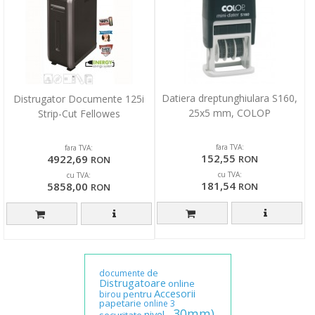
Datiera dreptunghiulara S160,
Distrugator Documente 125i
25x5 mm, COLOP
Strip-Cut Fellowes
fara TVA:
fara TVA:
152,55
4922,69
RON
RON
cu TVA:
cu TVA:
181,54
5858,00
RON
RON
de
documente
Distrugatoare
online
Accesorii
pentru
birou
papetarie
online
3
30mm)
-
nivel