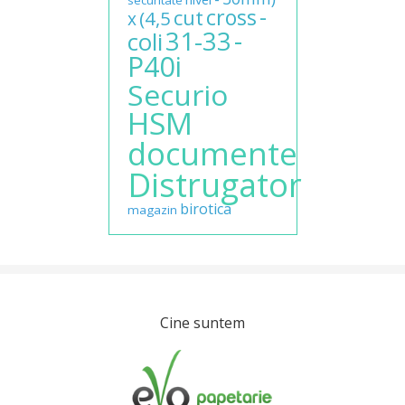
securitate
-
cross
cut
(4,5
x
-
31-33
coli
P40i
Securio
HSM
documente
Distrugator
birotica
magazin
Cine suntem