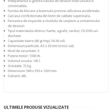
Indepartarea si golirea sacului de deseuri este usoara si
convenabila.
Functia de blocare a butonului previne utilizarea accidentala.
Carcasa confectionata din lemn de calitate superioara.
Fereastra de inspectie a nivelului de umplere a containerului
de deseuri.
Tipul materialului distrus: hartie, agrafe, carduri, CD-DVD-uri.
dischete.
Capacitate taiere (80 gr/mp): 34-36 coli.
Dimensiuni particule: 4.5 x 30 mm (cross cut).
Nivel de securitate: 3.
Putere motor: 1300 W.
Volumul cosului: 145 l.
Greutate: 72 kg.
Dimensiuni: 580 x 550 x 1020 mm.
Culoare: alb.
ULTIMELE PRODUSE VIZUALIZATE