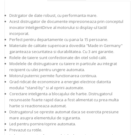
Distrgator de date robust, cu performanta mare.
Acest distrugator de documente impresioneaza prin conceptul
inovator InteligentDrive al motorului si display-ul tactil
incorporat.
Perfect pentru departamente cu pana la 15 persoane.
Materiale de calitate superioara dovedita "Made in Germany"
garanteaza securitatea si durabilitatea. Cu 3 ani garantie.
Rolele de taiere sunt confectionate din otel solid calit.
Modelele de distrugatoare cu taiere in particule au integrat
recipient cu ulei pentru ungere automata.
Motorul puternic permite functionarea continua.
Grad ridicat de economisire a energiei electrice datorita
modului "stand-by" si al opririi automate.
Corectare inteligenta a blocajului de hartie. Distrugatorul
recunoaste foarte rapid daca a fost alimentat cu prea multa
hartie si reactioneaza automat.
Distrugatorul se opreste automat daca se exercita presiune
mare asupra elementului de siguranta.
Led pentru pornire/oprire automata.
Prevazut cu rotile.