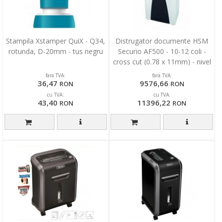
Stampila Xstamper QuiX - Q34,
Distrugator documente HSM
rotunda, D-20mm - tus negru
Securio AF500 - 10-12 coli -
cross cut (0.78 x 11mm) - nivel
securitate 5
fara TVA:
fara TVA:
36,47
9576,66
RON
RON
cu TVA:
cu TVA:
43,40
11396,22
RON
RON