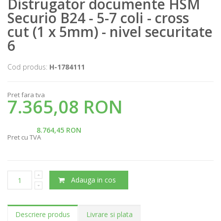
Distrugator documente HSM
Securio B24 - 5-7 coli - cross
cut (1 x 5mm) - nivel securitate
6
Cod produs:
H-1784111
Pret fara tva
7.365,08 RON
8.764,45 RON
Pret cu TVA
Adauga in cos
Descriere produs
Livrare si plata