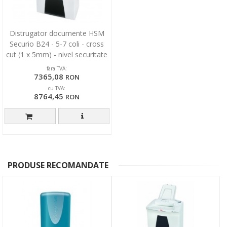
Distrugator documente HSM
Securio B24 - 5-7 coli - cross
cut (1 x 5mm) - nivel securitate
6
fara TVA:
7365,08
RON
cu TVA:
8764,45
RON
PRODUSE RECOMANDATE