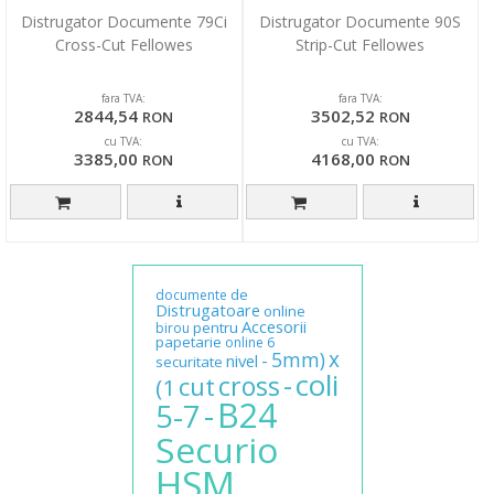
Distrugator Documente 79Ci
Distrugator Documente 90S
Cross-Cut Fellowes
Strip-Cut Fellowes
fara TVA:
fara TVA:
2844,54
3502,52
RON
RON
cu TVA:
cu TVA:
3385,00
4168,00
RON
RON
de
documente
Distrugatoare
online
Accesorii
pentru
birou
papetarie
online
6
x
5mm)
-
nivel
securitate
coli
-
cross
cut
(1
B24
-
5-7
Securio
HSM