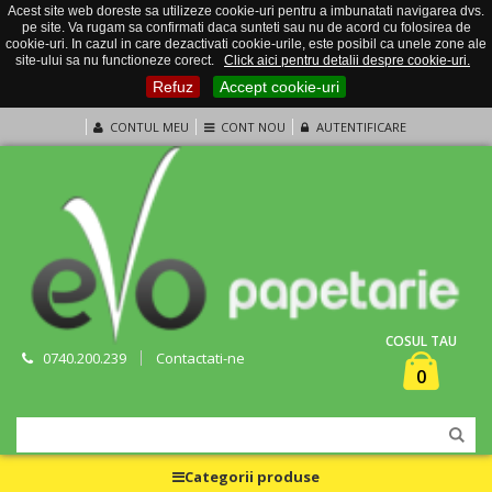
Acest site web doreste sa utilizeze cookie-uri pentru a imbunatati navigarea dvs.
pe site. Va rugam sa confirmati daca sunteti sau nu de acord cu folosirea de
cookie-uri. In cazul in care dezactivati cookie-urile, este posibil ca unele zone ale
site-ului sa nu functioneze corect.
Click aici pentru detalii despre cookie-uri.
Refuz
Accept cookie-uri
CONTUL MEU
CONT NOU
AUTENTIFICARE
COSUL TAU
0740.200.239
Contactati-ne
0
Categorii produse