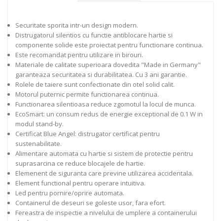
Securitate sporita intr-un design modern.
Distrugatorul silentios cu functie antiblocare hartie si
componente solide este proiectat pentru functionare continua.
Este recomandat pentru utilizare in birouri.
Materiale de calitate superioara dovedita "Made in Germany"
garanteaza securitatea si durabilitatea. Cu 3 ani garantie.
Rolele de taiere sunt confectionate din otel solid calit.
Motorul puternic permite functionarea continua.
Functionarea silentioasa reduce zgomotul la locul de munca.
EcoSmart: un consum redus de energie exceptional de 0.1 W in
modul stand-by.
Certificat Blue Angel: distrugator certificat pentru
sustenabilitate.
Alimentare automata cu hartie si sistem de protectie pentru
suprasarcina ce reduce blocajele de hartie.
Elemenent de siguranta care previne utilizarea accidentala.
Element functional pentru operare intuitiva.
Led pentru pornire/oprire automata.
Containerul de deseuri se goleste usor, fara efort.
Fereastra de inspectie a nivelului de umplere a containerului