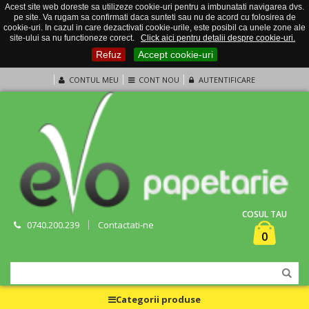
Acest site web doreste sa utilizeze cookie-uri pentru a imbunatati navigarea dvs.
pe site. Va rugam sa confirmati daca sunteti sau nu de acord cu folosirea de
cookie-uri. In cazul in care dezactivati cookie-urile, este posibil ca unele zone ale
site-ului sa nu functioneze corect.
Click aici pentru detalii despre cookie-uri.
Refuz
Accept cookie-uri
CONTUL MEU
CONT NOU
AUTENTIFICARE
COSUL TAU
0740.200.239
Contactati-ne
0
Categorii produse