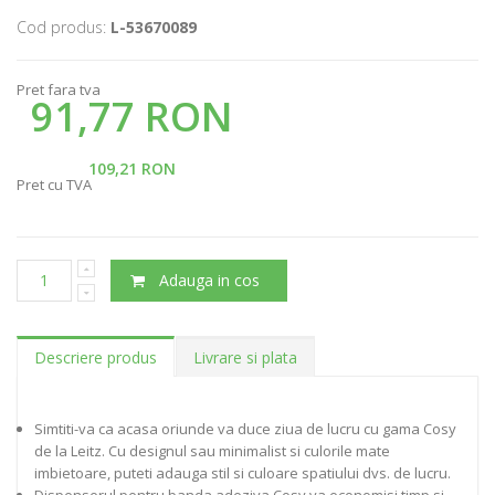
Cod produs:
L-53670089
Pret fara tva
91,77 RON
109,21 RON
Pret cu TVA
Adauga in cos
Descriere produs
Livrare si plata
Simtiti-va ca acasa oriunde va duce ziua de lucru cu gama Cosy
de la Leitz. Cu designul sau minimalist si culorile mate
imbietoare, puteti adauga stil si culoare spatiului dvs. de lucru.
Dispenserul pentru banda adeziva Cosy va economisi timp si