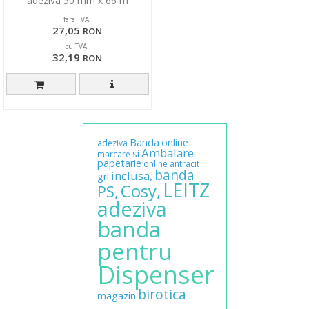
adeziva 50 mm x 66 m
fara TVA:
27,05
RON
cu TVA:
32,19
RON
Banda
online
adeziva
Ambalare
si
marcare
papetarie
online
antracit
banda
inclusa,
gri
LEITZ
Cosy,
PS,
adeziva
banda
pentru
Dispenser
birotica
magazin