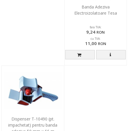
Banda Adeziva
Electroizolatoare Tesa
fara TVA:
9,24
RON
cu TVA:
11,00
RON
Dispenser T-10490 (pt.
impachetat) pentru banda