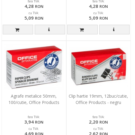
fara TVA:
fara TVA:
4,28
4,28
RON
RON
cu TVA:
cu TVA:
5,09
5,09
RON
RON
Agrafe metalice 50mm,
Clip hartie 19mm, 12buc/cutie,
100/cutie, Office Products
Office Products - negru
fara TVA:
fara TVA:
3,94
2,20
RON
RON
cu TVA:
cu TVA:
4,69
2,62
RON
RON