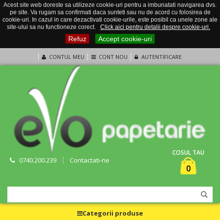
Acest site web doreste sa utilizeze cookie-uri pentru a imbunatati navigarea dvs.
pe site. Va rugam sa confirmati daca sunteti sau nu de acord cu folosirea de
cookie-uri. In cazul in care dezactivati cookie-urile, este posibil ca unele zone ale
site-ului sa nu functioneze corect.
Click aici pentru detalii despre cookie-uri.
Refuz
Accept cookie-uri
CONTUL MEU
CONT NOU
AUTENTIFICARE
COSUL TAU
0740.200.239
Contactati-ne
0
Categorii produse