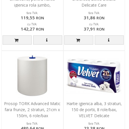
igienica rola jumbo,
Delicate Care
268x269x157mm - alb
fara TVA:
fara TVA:
119,55
31,86
RON
RON
cu TVA:
cu TVA:
142,27
37,91
RON
RON
Prosop TORK Advanced Matic
Hartie igienica alba, 3 straturi,
fara frunze, 2 straturi, 21cm x
150 de portii, 8 role/bax,
150m, 6 role/bax
VELVET Delicate
fara TVA:
fara TVA:
480,64
23,38
RON
RON