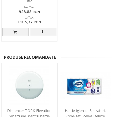
alb
fara TVA:
928,88
RON
cu TVA:
1105,37
RON
PRODUSE RECOMANDATE
Dispencer TORK Elevation
Hartie igienica 3 straturi,
SmartOne, pentru hartie
8role/set, Zewa Deluxe