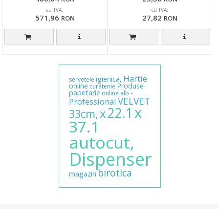
cu TVA:
cu TVA:
571,96
27,82
RON
RON
Hartie
igienica,
servetele
online
Produse
curatenie
papetarie
-
online
alb
VELVET
Professional
x
22.1
x
33cm,
37.1
autocut,
Dispenser
birotica
magazin