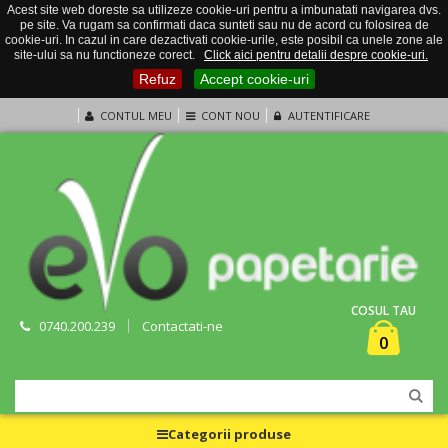
Acest site web doreste sa utilizeze cookie-uri pentru a imbunatati navigarea dvs.
pe site. Va rugam sa confirmati daca sunteti sau nu de acord cu folosirea de
cookie-uri. In cazul in care dezactivati cookie-urile, este posibil ca unele zone ale
site-ului sa nu functioneze corect.
Click aici pentru detalii despre cookie-uri.
Refuz
Accept cookie-uri
CONTUL MEU
CONT NOU
AUTENTIFICARE
COSUL TAU
0740.200.239
Contactati-ne
0
Categorii produse