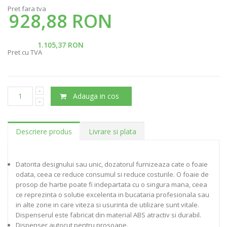
Pret fara tva
928,88 RON
1.105,37 RON
Pret cu TVA
Adauga in cos
Descriere produs
Livrare si plata
Datorita designului sau unic, dozatorul furnizeaza cate o foaie
odata, ceea ce reduce consumul si reduce costurile. O foaie de
prosop de hartie poate fi indepartata cu o singura mana, ceea
ce reprezinta o solutie excelenta in bucataria profesionala sau
in alte zone in care viteza si usurinta de utilizare sunt vitale.
Dispenserul este fabricat din material ABS atractiv si durabil.
Dispenser autocut pentru prosoape.