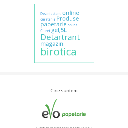
online
Dezinfectanti
Produse
curatenie
papetarie
online
gel,5L
Cloret
Detartrant
magazin
birotica
Cine suntem
Birotica si accesorii pentru birou