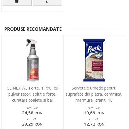
PRODUSE RECOMANDATE
CLINEX W3 Forte, 1 litru, cu
Servetele umede pentru
pulverizator, solutie forte,
suprafete din piatra, ceramica,
curatare toalete si bai
marmura, granit, 16
buc/pachet, Presto
fara TVA:
fara TVA:
24,58
10,69
RON
RON
cu TVA:
cu TVA:
29,25
12,72
RON
RON