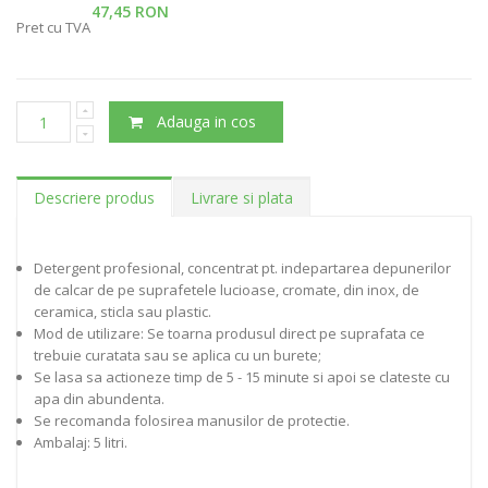
47,45 RON
Pret cu TVA
Adauga in cos
Descriere produs
Livrare si plata
Detergent profesional, concentrat pt. indepartarea depunerilor
de calcar de pe suprafetele lucioase, cromate, din inox, de
ceramica, sticla sau plastic.
Mod de utilizare: Se toarna produsul direct pe suprafata ce
trebuie curatata sau se aplica cu un burete;
Se lasa sa actioneze timp de 5 - 15 minute si apoi se clateste cu
apa din abundenta.
Se recomanda folosirea manusilor de protectie.
Ambalaj: 5 litri.