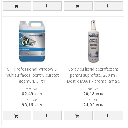
CIF Professional Window &
Spray cu lichid dezinfectant
Multisurfaces, pentru curatat
pentru suprafete, 250 ml,
geamuri, 5 litri
Destix MA61 - aroma lamaie
fara TVA:
fara TVA:
82,49
20,18
RON
RON
cu TVA:
cu TVA:
98,16
24,02
RON
RON