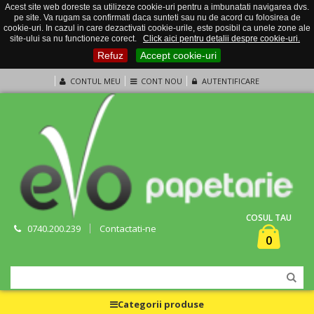
Acest site web doreste sa utilizeze cookie-uri pentru a imbunatati navigarea dvs.
pe site. Va rugam sa confirmati daca sunteti sau nu de acord cu folosirea de
cookie-uri. In cazul in care dezactivati cookie-urile, este posibil ca unele zone ale
site-ului sa nu functioneze corect.
Click aici pentru detalii despre cookie-uri.
Refuz
Accept cookie-uri
CONTUL MEU
CONT NOU
AUTENTIFICARE
COSUL TAU
0740.200.239
Contactati-ne
0
Categorii produse