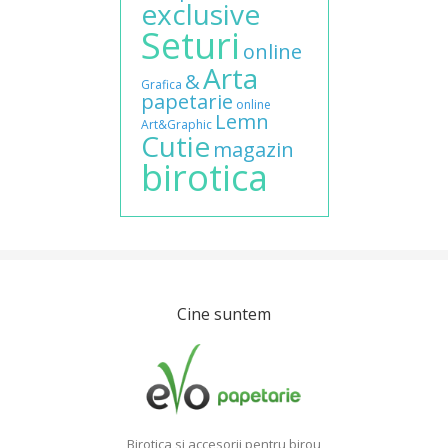
exclusive
Seturi
online
Arta
&
Grafica
papetarie
online
Lemn
Art&Graphic
Cutie
magazin
birotica
Cine suntem
Birotica si accesorii pentru birou