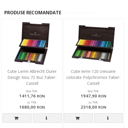
PRODUSE RECOMANDATE
Cutie Lemn Albrecht Durer
Cutie lemn 120 creioane
Design Nou 72 Buc Faber-
colorate Polychromos Faber-
Castell
Castell
fara TVA:
fara TVA:
1411,76
1947,90
RON
RON
cu TVA:
cu TVA:
1680,00
2318,00
RON
RON