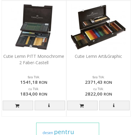
Cutie Lemn PITT Monochrome
Cutie Lemn Art&Graphic
2 Faber-Castell
fara TVA:
fara TVA:
1541,18
2371,43
RON
RON
cu TVA:
cu TVA:
1834,00
2822,00
RON
RON
pentru
desen