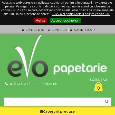
Acest site web doreste sa utilizeze cookie-uri pentru a imbunatati navigarea dvs.
pe site. Va rugam sa confirmati daca sunteti sau nu de acord cu folosirea de
cookie-uri. In cazul in care dezactivati cookie-urile, este posibil ca unele zone ale
site-ului sa nu functioneze corect.
Click aici pentru detalii despre cookie-uri.
Refuz
Accept cookie-uri
CONTUL MEU
CONT NOU
AUTENTIFICARE
COSUL TAU
0740.200.239
Contactati-ne
0
Categorii produse