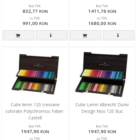
fara TVA:
fara TVA:
832,77
1411,76
RON
RON
cu TVA:
cu TVA:
991,00
1680,00
RON
RON
Cutie lemn 120 creioane
Cutie Lemn Albrecht Durer
colorate Polychromos Faber-
Design Nou 120 Buc
Castell
fara TVA:
fara TVA:
1947,90
1947,90
RON
RON
cu TVA:
cu TVA: