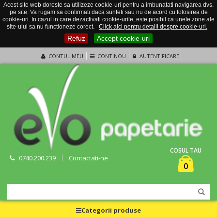
Acest site web doreste sa utilizeze cookie-uri pentru a imbunatati navigarea dvs.
pe site. Va rugam sa confirmati daca sunteti sau nu de acord cu folosirea de
cookie-uri. In cazul in care dezactivati cookie-urile, este posibil ca unele zone ale
site-ului sa nu functioneze corect.
Click aici pentru detalii despre cookie-uri.
Refuz
Accept cookie-uri
CONTUL MEU
CONT NOU
AUTENTIFICARE
COSUL TAU
0740.200.239
Contactati-ne
0
Categorii produse