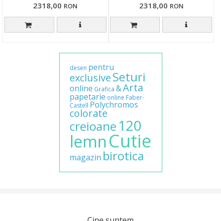
2318,00
2318,00
RON
RON
pentru
desen
Seturi
exclusive
Arta
online
&
Grafica
papetarie
online
Faber-
Polychromos
Castell
colorate
120
creioane
Cutie
lemn
birotica
magazin
Cine suntem