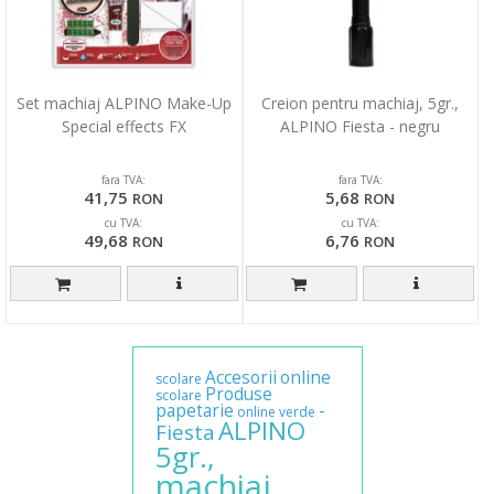
Set machiaj ALPINO Make-Up
Creion pentru machiaj, 5gr.,
Special effects FX
ALPINO Fiesta - negru
fara TVA:
fara TVA:
41,75
5,68
RON
RON
cu TVA:
cu TVA:
49,68
6,76
RON
RON
Accesorii
online
scolare
Produse
scolare
papetarie
-
online
verde
ALPINO
Fiesta
5gr.,
machiaj,