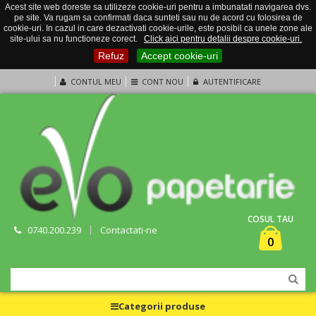
Acest site web doreste sa utilizeze cookie-uri pentru a imbunatati navigarea dvs.
pe site. Va rugam sa confirmati daca sunteti sau nu de acord cu folosirea de
cookie-uri. In cazul in care dezactivati cookie-urile, este posibil ca unele zone ale
site-ului sa nu functioneze corect.
Click aici pentru detalii despre cookie-uri.
Refuz
Accept cookie-uri
CONTUL MEU
CONT NOU
AUTENTIFICARE
COSUL TAU
0740.200.239
Contactati-ne
0
Categorii produse