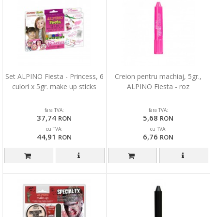
Set ALPINO Fiesta - Princess, 6
Creion pentru machiaj, 5gr.,
culori x 5gr. make up sticks
ALPINO Fiesta - roz
fara TVA:
fara TVA:
37,74
5,68
RON
RON
cu TVA:
cu TVA:
44,91
6,76
RON
RON