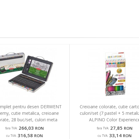
omplet pentru desen DERWENT
Creioane colorate, cutie cart
emy, cutie metalica, creioane
culori/set (7 pastel + 5 metali
rate, 28 buc/set, culori meta
ALPINO Color Experienc
266,03
27,85
RON
RON
fara TVA:
fara TVA:
316,58
33,14
RON
RON
cu TVA:
cu TVA: