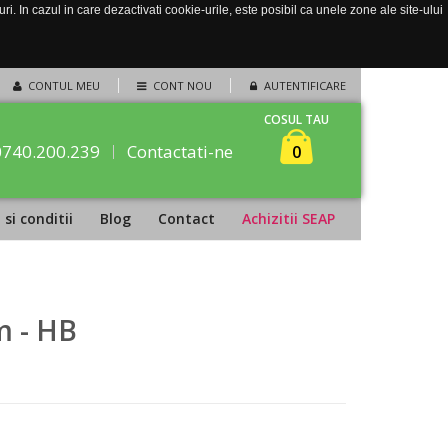
. In cazul in care dezactivati cookie-urile, este posibil ca unele zone ale site-ului
CONTUL MEU
CONT NOU
AUTENTIFICARE
COSUL TAU
0740.200.239
Contactati-ne
0
si conditii
Blog
Contact
Achizitii SEAP
m - HB