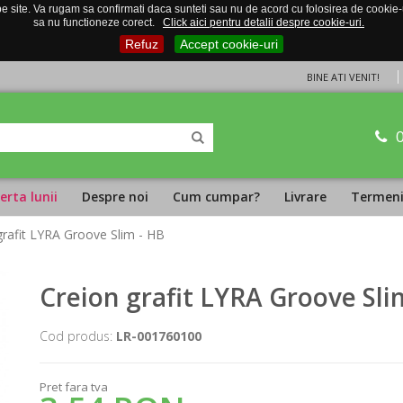
 site. Va rugam sa confirmati daca sunteti sau nu de acord cu folosirea de cookie-uri
sa nu functioneze corect.
Click aici pentru detalii despre cookie-uri.
Refuz
Accept cookie-uri
BINE ATI VENIT!
erta lunii
Despre noi
Cum cumpar?
Livrare
Termeni 
grafit LYRA Groove Slim - HB
Creion grafit LYRA Groove Sli
Cod produs:
LR-001760100
Pret fara tva