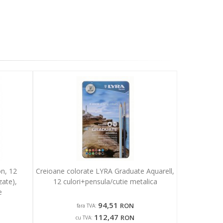
on, 12
Creioane colorate LYRA Graduate Aquarell,
zate),
12 culori+pensula/cutie metalica
e
94,51
RON
fara TVA:
112,47
RON
cu TVA: