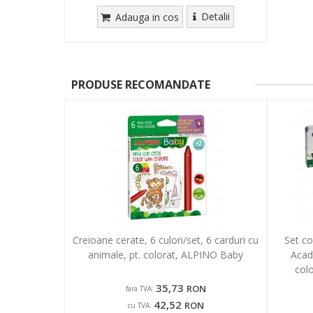
Detalii
Adauga in cos
PRODUSE RECOMANDATE
Creioane cerate, 6 culori/set, 6 carduri cu
Set c
animale, pt. colorat, ALPINO Baby
Acad
colo
35,73
RON
fara TVA:
42,52
RON
cu TVA: