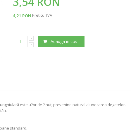
3,54 RON
Pret cu TVA
4,21 RON
Adauga in cos
riunghiulară este u?or de ?inut, prevenind natural alunecarea degetelor.
tău.
eioane standard.