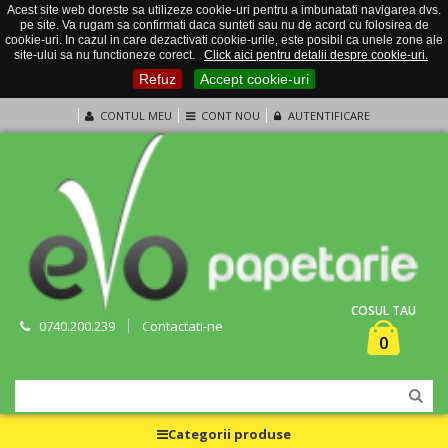
Acest site web doreste sa utilizeze cookie-uri pentru a imbunatati navigarea dvs.
pe site. Va rugam sa confirmati daca sunteti sau nu de acord cu folosirea de
cookie-uri. In cazul in care dezactivati cookie-urile, este posibil ca unele zone ale
site-ului sa nu functioneze corect.
Click aici pentru detalii despre cookie-uri.
Refuz
Accept cookie-uri
CONTUL MEU
CONT NOU
AUTENTIFICARE
COSUL TAU
0740.200.239
Contactati-ne
0
Categorii produse