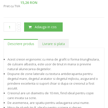
15,26 RON
Pret cu TVA
Adauga in cos
Descriere produs
Livrare si plata
Acest creion ergonomic cu mina de grafit si forma triunghiulara,
de culoare albastra, este usor de tinut in mana si previne
natural alunecarea degetelor.
Dispune de zone laterale cu textura antiderapanta pentru
degetul mare, degetul aratator si degetul mijlociu, asigurand o
prindere excelenta si suport chiar si dupa ce creionul a fost
ascutit.
Creionul are un diametru de 10 mm, fiind ideal pentru copiii
care invata sa scrie.
De asemenea, are spatiu pentru adaugarea unui nume.
Mina de plumb tip B, ideala pentru scriere si desen.