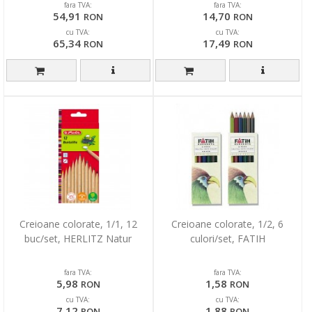
fara TVA:
fara TVA:
54,91
14,70
RON
RON
cu TVA:
cu TVA:
65,34
17,49
RON
RON
Creioane colorate, 1/1, 12
Creioane colorate, 1/2, 6
buc/set, HERLITZ Natur
culori/set, FATIH
fara TVA:
fara TVA:
5,98
1,58
RON
RON
cu TVA:
cu TVA:
7,12
1,88
RON
RON