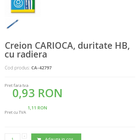
Creion CARIOCA, duritate HB,
cu radiera
Cod produs:
CA-42797
Pret fara tva
0,93 RON
1,11 RON
Pret cu TVA
Adauga in cos