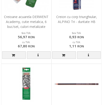
Creioane acuarela DERWENT
Creion cu corp triunghiular,
Academy, cutie metalica, 6
ALPINO Tri - duritate HB
buc/set, culori metalizate
fara TVA:
fara TVA:
56,97
0,93
RON
RON
cu TVA:
cu TVA:
67,80
1,11
RON
RON