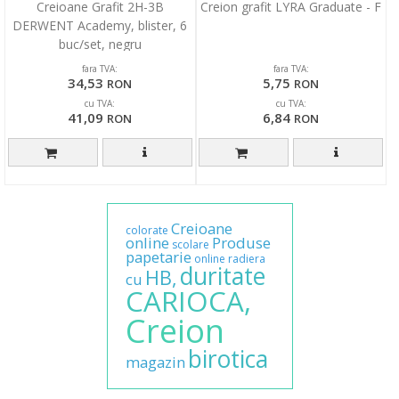
Creioane Grafit 2H-3B
Creion grafit LYRA Graduate - F
DERWENT Academy, blister, 6
buc/set, negru
fara TVA:
fara TVA:
34,53
5,75
RON
RON
cu TVA:
cu TVA:
41,09
6,84
RON
RON
Creioane
colorate
online
Produse
scolare
papetarie
online
radiera
duritate
HB,
cu
CARIOCA,
Creion
birotica
magazin