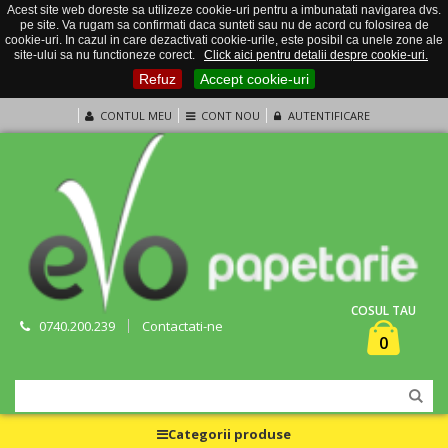
Acest site web doreste sa utilizeze cookie-uri pentru a imbunatati navigarea dvs.
pe site. Va rugam sa confirmati daca sunteti sau nu de acord cu folosirea de
cookie-uri. In cazul in care dezactivati cookie-urile, este posibil ca unele zone ale
site-ului sa nu functioneze corect.
Click aici pentru detalii despre cookie-uri.
Refuz
Accept cookie-uri
CONTUL MEU
CONT NOU
AUTENTIFICARE
COSUL TAU
0740.200.239
Contactati-ne
0
Categorii produse