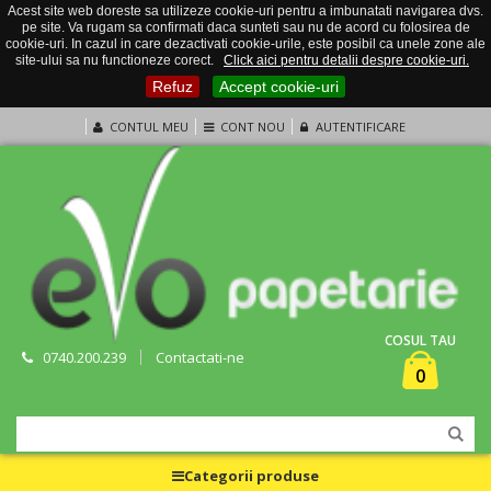
Acest site web doreste sa utilizeze cookie-uri pentru a imbunatati navigarea dvs.
pe site. Va rugam sa confirmati daca sunteti sau nu de acord cu folosirea de
cookie-uri. In cazul in care dezactivati cookie-urile, este posibil ca unele zone ale
site-ului sa nu functioneze corect.
Click aici pentru detalii despre cookie-uri.
Refuz
Accept cookie-uri
CONTUL MEU
CONT NOU
AUTENTIFICARE
COSUL TAU
0740.200.239
Contactati-ne
0
Categorii produse