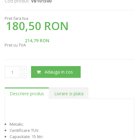
Cod produs:
VB101500
Pret fara tva
180,50 RON
214,79 RON
Pret cu TVA
Adauga in cos
Descriere produs
Livrare si plata
Metalic.
Ceritificare TUV.
Capacitate: 15 litri.