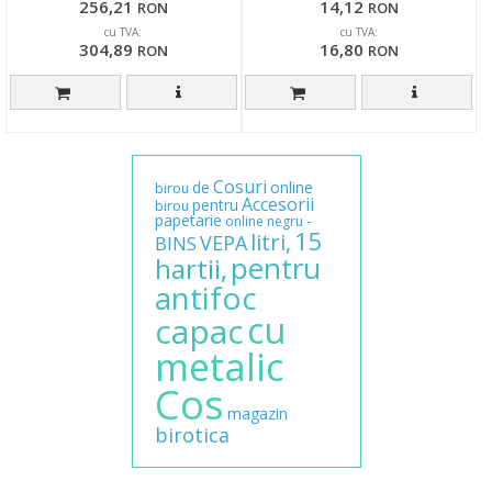
256,21
14,12
RON
RON
cu TVA:
cu TVA:
304,89
16,80
RON
RON
Cosuri
de
online
birou
Accesorii
pentru
birou
papetarie
-
online
negru
15
litri,
VEPA
BINS
pentru
hartii,
antifoc
cu
capac
metalic
Cos
magazin
birotica