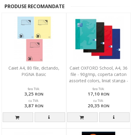
PRODUSE RECOMANDATE
Caiet A4, 80 file, dictando,
Caiet OXFORD School, A4, 36
PIGNA Basic
file - 90g/mp, coperta carton
assorted colors, liniat stanga -
dictando
fara TVA:
fara TVA:
3,25
17,10
RON
RON
cu TVA:
cu TVA:
3,87
20,35
RON
RON