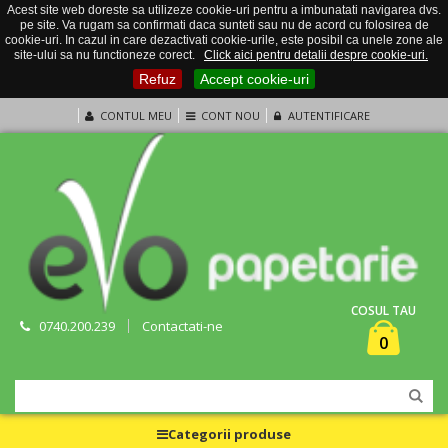
Acest site web doreste sa utilizeze cookie-uri pentru a imbunatati navigarea dvs.
pe site. Va rugam sa confirmati daca sunteti sau nu de acord cu folosirea de
cookie-uri. In cazul in care dezactivati cookie-urile, este posibil ca unele zone ale
site-ului sa nu functioneze corect.
Click aici pentru detalii despre cookie-uri.
Refuz
Accept cookie-uri
CONTUL MEU
CONT NOU
AUTENTIFICARE
COSUL TAU
0740.200.239
Contactati-ne
0
Categorii produse