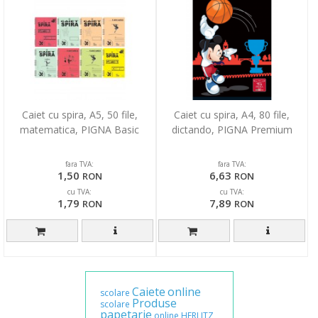
Caiet cu spira, A5, 50 file,
Caiet cu spira, A4, 80 file,
matematica, PIGNA Basic
dictando, PIGNA Premium
fara TVA:
fara TVA:
1,50
6,63
RON
RON
cu TVA:
cu TVA:
1,79
7,89
RON
RON
Caiete
online
scolare
Produse
scolare
papetarie
online
HERLITZ