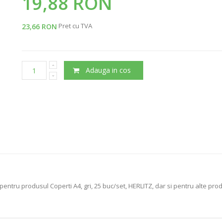
19,88 RON
Pret cu TVA
23,66 RON
Adauga in cos
pentru produsul Coperti A4, gri, 25 buc/set, HERLITZ, dar si pentru alte pr