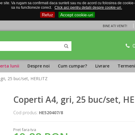
 site. Va rugam sa confirmati daca sunteti sau nu de acord cu folosirea de cookie-uri
sa nu functioneze corect.
Click aici pentru detalii despre cookie-uri.
Refuz
Accept cookie-uri
BINE ATI VENIT!
erta lunii
Despre noi
Cum cumpar?
Livrare
Termeni 
 gri, 25 buc/set, HERLITZ
Coperti A4, gri, 25 buc/set, H
Cod produs:
HE520407/8
Pret fara tva