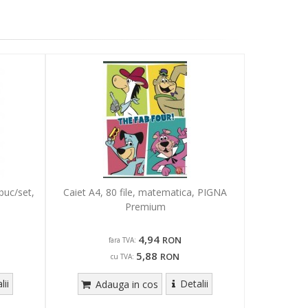
buc/set,
Caiet A4, 80 file, matematica, PIGNA
Premium
4,94
RON
fara TVA:
5,88
RON
cu TVA:
lii
Detalii
Adauga in cos