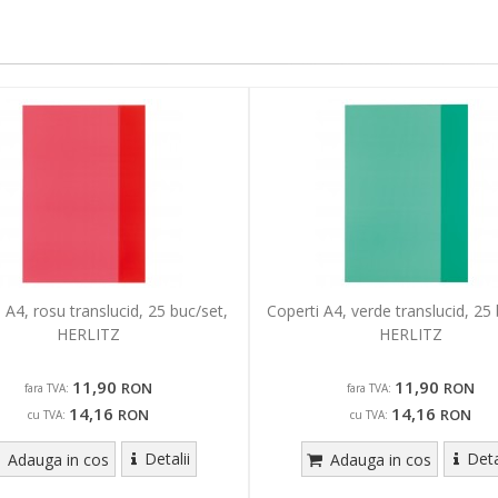
 A4, rosu translucid, 25 buc/set,
Coperti A4, verde translucid, 25 
HERLITZ
HERLITZ
11,90
11,90
RON
RON
fara TVA:
fara TVA:
14,16
14,16
RON
RON
cu TVA:
cu TVA:
Detalii
Deta
Adauga in cos
Adauga in cos