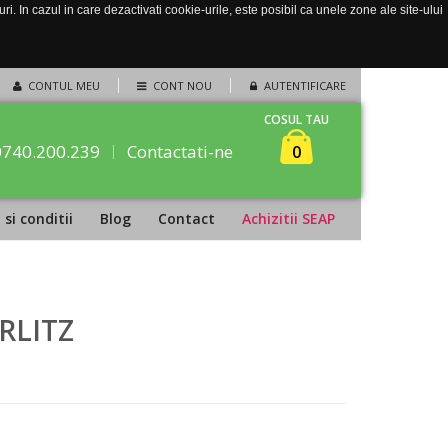
. In cazul in care dezactivati cookie-urile, este posibil ca unele zone ale site-ului
CONTUL MEU
CONT NOU
AUTENTIFICARE
COSUL TAU
0740.200.239
Contactati-ne
0
si conditii
Blog
Contact
Achizitii SEAP
ERLITZ