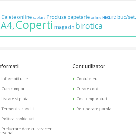
Caiete
online
Produse
papetarie
buc/set,
e
scolare
online
HERLITZ
Coperti
A4,
birotica
magazin
nformatii
Cont utilizator
Informatii utile
Contul meu
Cum cumpar
Creare cont
Livrare si plata
Cos cumparaturi
Termeni si conditii
Recuperare parola
Politica cookie-uri
Prelucrare date cu caracter
ersonal