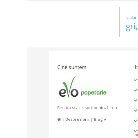
scolar
gri,
Cine suntem
I
Birotica si accesorii pentru birou
|
Despre noi »
|
Blog »
p