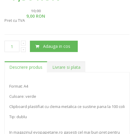
10,00
9,00 RON
Pret cu TVA
Adauga in cos
Descriere produs
Livrare si plata
Format: A4
Culoare: verde
Clipboard plastifiat cu clema metalica ce sustine pana la 100 coli
Tip: dublu
In magazinul evopapetarie.ro gasesti cel mai bun pret pentru