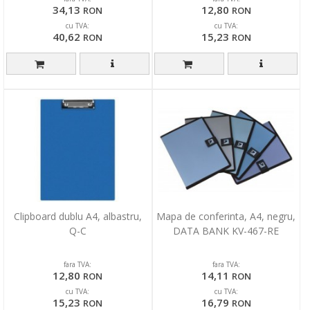
34,13
12,80
RON
RON
cu TVA:
cu TVA:
40,62
15,23
RON
RON
Clipboard dublu A4, albastru,
Mapa de conferinta, A4, negru,
Q-C
DATA BANK KV-467-RE
fara TVA:
fara TVA:
12,80
14,11
RON
RON
cu TVA:
cu TVA:
15,23
16,79
RON
RON