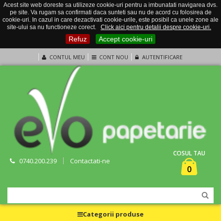
Acest site web doreste sa utilizeze cookie-uri pentru a imbunatati navigarea dvs.
pe site. Va rugam sa confirmati daca sunteti sau nu de acord cu folosirea de
cookie-uri. In cazul in care dezactivati cookie-urile, este posibil ca unele zone ale
site-ului sa nu functioneze corect.
Click aici pentru detalii despre cookie-uri.
Refuz
Accept cookie-uri
CONTUL MEU
CONT NOU
AUTENTIFICARE
COSUL TAU
0740.200.239
Contactati-ne
0
Categorii produse