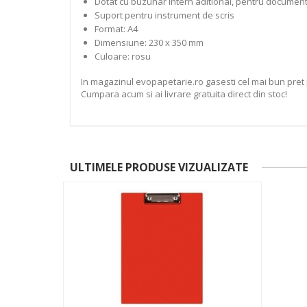
Dotat cu buzunar intern aditional, pentru documente
Suport pentru instrument de scris
Format: A4
Dimensiune: 230 x 350 mm
Culoare: rosu
In magazinul evopapetarie.ro gasesti cel mai bun pret 
Cumpara acum si ai livrare gratuita direct din stoc!
ULTIMELE PRODUSE VIZUALIZATE