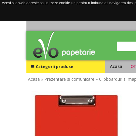
Acest site web doreste sa utilizeze cookie-uri pentru a imbunatati navigarea dvs. pe
Acasa
Of
Categorii produse
Acasa
» Prezentare si comunicare
» Clipboarduri si ma