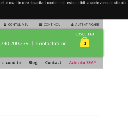
. In cazul in care dezactivati cookie-urile, este posibil ca unele zone ale site-ului
CONTUL MEU
CONT NOU
AUTENTIFICARE
COSUL TAU
0740.200.239
Contactati-ne
0
si conditii
Blog
Contact
Achizitii SEAP