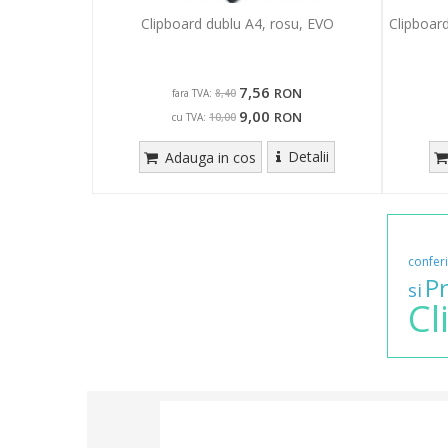
Clipboard dublu A4, rosu, EVO
Clipboar
7,56
RON
fara TVA:
8,40
9,00
RON
cu TVA:
10,00
Detalii
Adauga in cos
confer
P
si
Cl