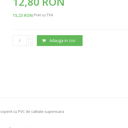
12,80 RON
Pret cu TVA
15,23 RON
Adauga in cos
acoperit cu PVC de calitate superioara