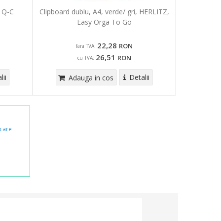
, Q-C
Clipboard dublu, A4, verde/ gri, HERLITZ,
Easy Orga To Go
22,28
RON
fara TVA:
26,51
RON
cu TVA:
lii
Detalii
Adauga in cos
care