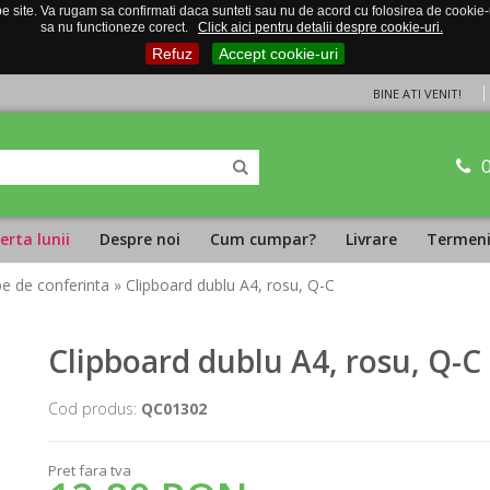
 site. Va rugam sa confirmati daca sunteti sau nu de acord cu folosirea de cookie-uri
sa nu functioneze corect.
Click aici pentru detalii despre cookie-uri.
Refuz
Accept cookie-uri
BINE ATI VENIT!
erta lunii
Despre noi
Cum cumpar?
Livrare
Termeni 
pe de conferinta
» Clipboard dublu A4, rosu, Q-C
Clipboard dublu A4, rosu, Q-C
Cod produs:
QC01302
Pret fara tva