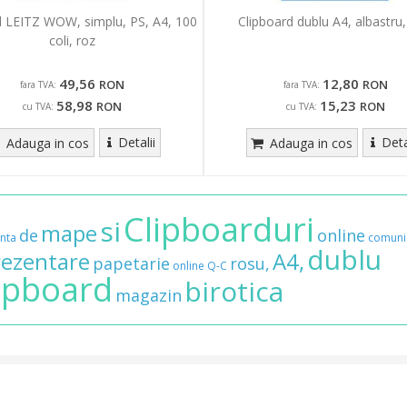
d LEITZ WOW, simplu, PS, A4, 100
Clipboard dublu A4, albastru
coli, roz
49,56
12,80
RON
RON
fara TVA:
fara TVA:
58,98
15,23
RON
RON
cu TVA:
cu TVA:
Detalii
Deta
Adauga in cos
Adauga in cos
Clipboarduri
si
mape
de
online
inta
comuni
dublu
rezentare
A4,
papetarie
rosu,
online
Q-C
ipboard
birotica
magazin