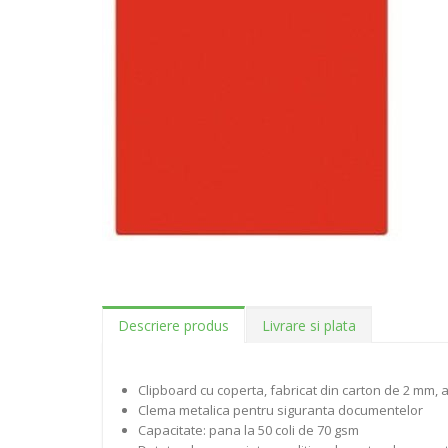
Descriere produs
Livrare si plata
Clipboard cu coperta, fabricat din carton de 2 mm, 
Clema metalica pentru siguranta documentelor
Capacitate: pana la 50 coli de 70 gsm