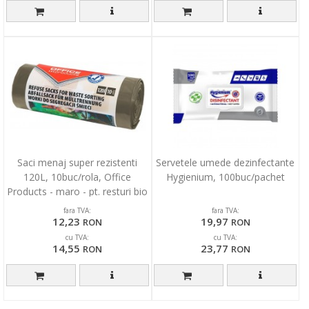
Saci menaj super rezistenti
Servetele umede dezinfectante
120L, 10buc/rola, Office
Hygienium, 100buc/pachet
Products - maro - pt. resturi bio
fara TVA:
fara TVA:
12,23
19,97
RON
RON
cu TVA:
cu TVA:
14,55
23,77
RON
RON