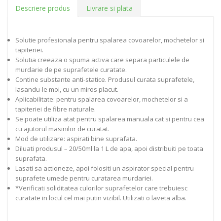
Descriere produs
Livrare si plata
Solutie profesionala pentru spalarea covoarelor, mochetelor si
tapiteriei.
Solutia creeaza o spuma activa care separa particulele de
murdarie de pe suprafetele curatate.
Contine substante anti-statice. Produsul curata suprafetele,
lasandu-le moi, cu un miros placut.
Aplicabilitate: pentru spalarea covoarelor, mochetelor si a
tapiteriei de fibre naturale.
Se poate utiliza atat pentru spalarea manuala cat si pentru cea
cu ajutorul masinilor de curatat.
Mod de utilizare: aspirati bine suprafata.
Diluati produsul – 20/50ml la 1 L de apa, apoi distribuiti pe toata
suprafata.
Lasati sa actioneze, apoi folositi un aspirator special pentru
suprafete umede pentru curatarea murdariei.
*Verificati soliditatea culorilor suprafetelor care trebuiesc
curatate in locul cel mai putin vizibil. Utilizati o laveta alba.