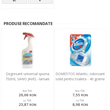
PRODUSE RECOMANDATE
Degresant universal spuma
DOMESTOS Atlantic, odorizant
750ml, SANO JAVEL -lamaie
solid pentru toaleta - 40 grame
fara TVA:
fara TVA:
20,06
7,55
RON
RON
cu TVA:
cu TVA:
23,87
8,98
RON
RON