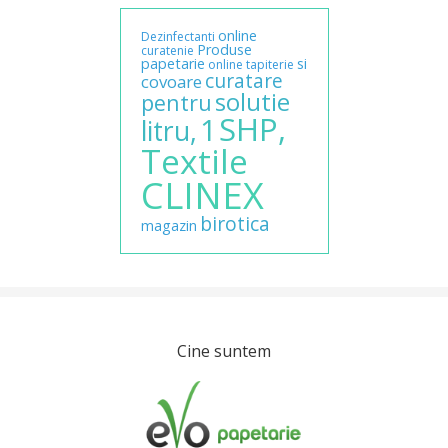
online
Dezinfectanti
Produse
curatenie
papetarie
si
online
tapiterie
curatare
covoare
solutie
pentru
SHP,
1
litru,
Textile
CLINEX
birotica
magazin
Cine suntem