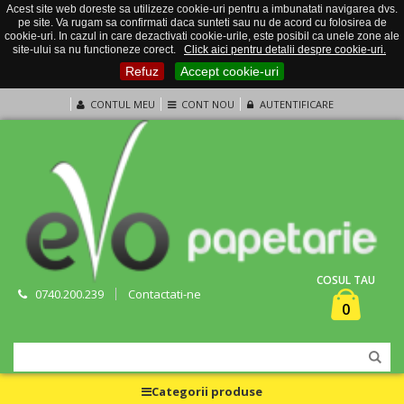
Acest site web doreste sa utilizeze cookie-uri pentru a imbunatati navigarea dvs.
pe site. Va rugam sa confirmati daca sunteti sau nu de acord cu folosirea de
cookie-uri. In cazul in care dezactivati cookie-urile, este posibil ca unele zone ale
site-ului sa nu functioneze corect.
Click aici pentru detalii despre cookie-uri.
Refuz
Accept cookie-uri
CONTUL MEU
CONT NOU
AUTENTIFICARE
COSUL TAU
0740.200.239
Contactati-ne
0
Categorii produse