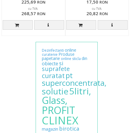
225,69
17,50
RON
RON
cu TVA:
cu TVA:
268,57
20,82
RON
RON
online
Dezinfectanti
Produse
curatenie
papetarie
din
online
sticla
si
obiecte
suprafete
pt
curatat
superconcentrata,
5litri,
solutie
Glass,
PROFIT
CLINEX
birotica
magazin