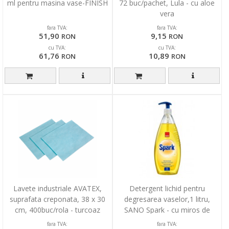
ml pentru masina vase-FINISH
72 buc/pachet, Lula - cu aloe
vera
fara TVA:
fara TVA:
51,90
9,15
RON
RON
cu TVA:
cu TVA:
61,76
10,89
RON
RON
Lavete industriale AVATEX,
Detergent lichid pentru
suprafata creponata, 38 x 30
degresarea vaselor,1 litru,
cm, 400buc/rola - turcoaz
SANO Spark - cu miros de
lamaie
fara TVA:
fara TVA: