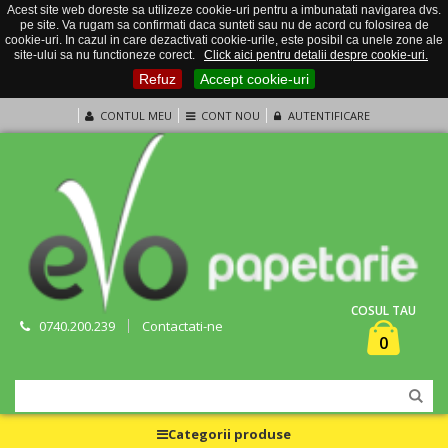
Acest site web doreste sa utilizeze cookie-uri pentru a imbunatati navigarea dvs.
pe site. Va rugam sa confirmati daca sunteti sau nu de acord cu folosirea de
cookie-uri. In cazul in care dezactivati cookie-urile, este posibil ca unele zone ale
site-ului sa nu functioneze corect.
Click aici pentru detalii despre cookie-uri.
Refuz
Accept cookie-uri
CONTUL MEU
CONT NOU
AUTENTIFICARE
COSUL TAU
0740.200.239
Contactati-ne
0
Categorii produse