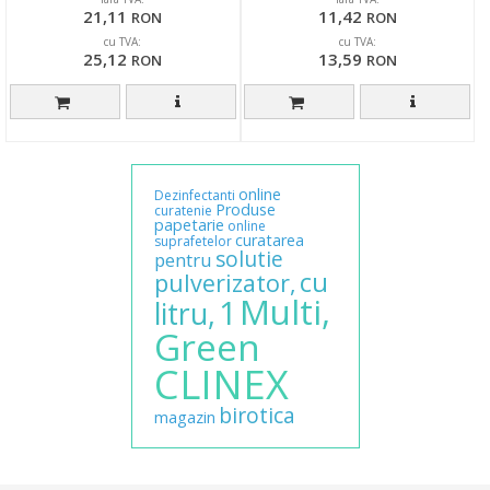
21,11
11,42
RON
RON
cu TVA:
cu TVA:
25,12
13,59
RON
RON
online
Dezinfectanti
Produse
curatenie
papetarie
online
curatarea
suprafetelor
solutie
pentru
cu
pulverizator,
Multi,
1
litru,
Green
CLINEX
birotica
magazin