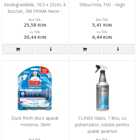
biodegradabile, 16.5 x 25cm, 6
50buc/rola, FIXI - negri
buc/set, 3M PRIMA Neon -
asortate
fara TVA:
fara TVA:
25,58
5,41
RON
RON
cu TVA:
cu TVA:
30,44
6,44
RON
RON
Duck fresh discs aparat
CLINEX Glass, 1 litru, cu
+rezerva, 36ml
pulverizator, solutie pentru
spalat geamuri
fara TVA:
fara TVA: