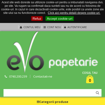
Acest site web doreste sa utilizeze cookie-uri pentru a imbunatati navigarea dvs.
pe site. Va rugam sa confirmati daca sunteti sau nu de acord cu folosirea de
cookie-uri. In cazul in care dezactivati cookie-urile, este posibil ca unele zone ale
site-ului sa nu functioneze corect.
Click aici pentru detalii despre cookie-uri.
Refuz
Accept cookie-uri
CONTUL MEU
CONT NOU
AUTENTIFICARE
COSUL TAU
0740.200.239
Contactati-ne
0
Categorii produse