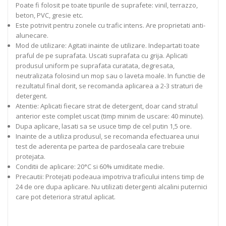
Poate fi folosit pe toate tipurile de suprafete: vinil, terrazzo,
beton, PVC, gresie etc.
Este potrivit pentru zonele cu trafic intens. Are proprietati anti-
alunecare.
Mod de utilizare: Agitati inainte de utilizare. Indepartati toate
praful de pe suprafata. Uscati suprafata cu grija. Aplicati
produsul uniform pe suprafata curatata, degresata,
neutralizata folosind un mop sau o laveta moale. In functie de
rezultatul final dorit, se recomanda aplicarea a 2-3 straturi de
detergent.
Atentie: Aplicati fiecare strat de detergent, doar cand stratul
anterior este complet uscat (timp minim de uscare: 40 minute).
Dupa aplicare, lasati sa se usuce timp de cel putin 1,5 ore.
Inainte de a utiliza produsul, se recomanda efectuarea unui
test de aderenta pe partea de pardoseala care trebuie
protejata.
Conditii de aplicare: 20°C si 60% umiditate medie.
Precautii: Protejati podeaua impotriva traficului intens timp de
24 de ore dupa aplicare. Nu utilizati detergenti alcalini puternici
care pot deteriora stratul aplicat.