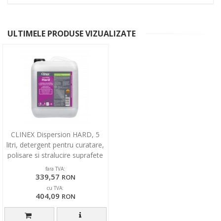
ULTIMELE PRODUSE VIZUALIZATE
CLINEX Dispersion HARD, 5
litri, detergent pentru curatare,
polisare si stralucire suprafete
rigide
fara TVA:
339,57
RON
cu TVA:
404,09
RON