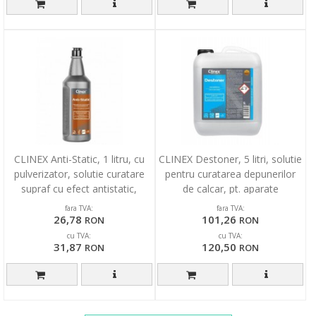
CLINEX Anti-Static, 1 litru, cu
CLINEX Destoner, 5 litri, solutie
pulverizator, solutie curatare
pentru curatarea depunerilor
supraf cu efect antistatic,
de calcar, pt. aparate
electrost
electrocasnice
fara TVA:
fara TVA:
26,78
101,26
RON
RON
cu TVA:
cu TVA:
31,87
120,50
RON
RON