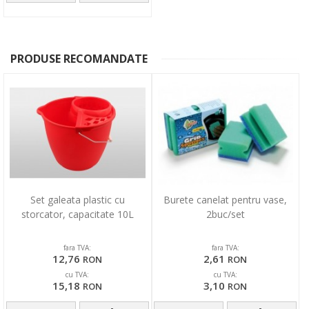
PRODUSE RECOMANDATE
Set galeata plastic cu
Burete canelat pentru vase,
storcator, capacitate 10L
2buc/set
fara TVA:
fara TVA:
12,76
2,61
RON
RON
cu TVA:
cu TVA:
15,18
3,10
RON
RON