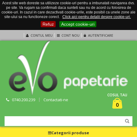
Acest site web doreste sa utilizeze cookie-uri pentru a imbunatati navigarea dvs.
pe site. Va rugam sa confirmati daca sunteti sau nu de acord cu folosirea de
cookie-uri. In cazul in care dezactivati cookie-urile, este posibil ca unele zone ale
site-ului sa nu functioneze corect.
Click aici pentru detalii despre cookie-uri.
Refuz
Accept cookie-uri
CONTUL MEU
CONT NOU
AUTENTIFICARE
COSUL TAU
0740.200.239
Contactati-ne
0
Categorii produse