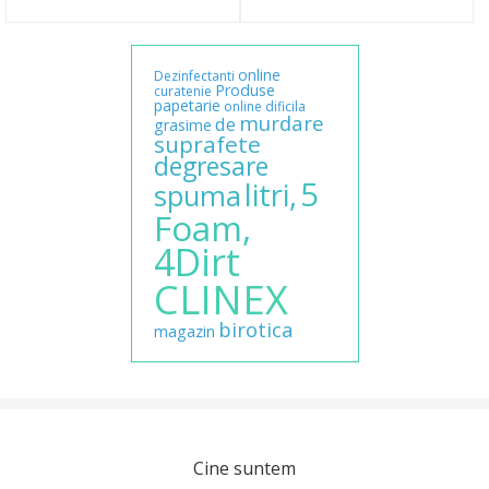
online
Dezinfectanti
Produse
curatenie
papetarie
online
dificila
murdare
de
grasime
suprafete
degresare
5
litri,
spuma
Foam,
4Dirt
CLINEX
birotica
magazin
Cine suntem