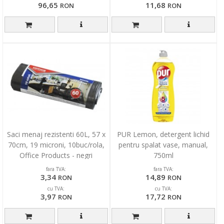
96,65
11,68
RON
RON
Saci menaj rezistenti 60L, 57 x
PUR Lemon, detergent lichid
70cm, 19 microni, 10buc/rola,
pentru spalat vase, manual,
Office Products - negri
750ml
fara TVA:
fara TVA:
3,34
14,89
RON
RON
cu TVA:
cu TVA:
3,97
17,72
RON
RON