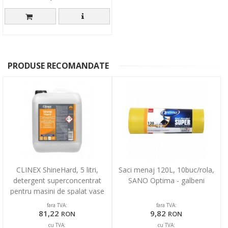
PRODUSE RECOMANDATE
CLINEX ShineHard, 5 litri,
Saci menaj 120L, 10buc/rola,
detergent superconcentrat
SANO Optima - galbeni
pentru masini de spalat vase
profesionale
fara TVA:
fara TVA:
81,22
9,82
RON
RON
cu TVA:
cu TVA: