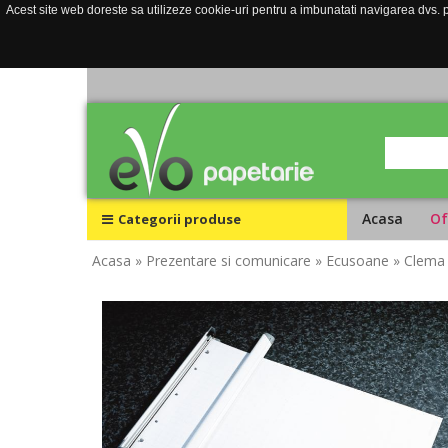
Acest site web doreste sa utilizeze cookie-uri pentru a imbunatati navigarea dvs. pe
Acasa
Of
Categorii produse
Acasa
» Prezentare si comunicare
» Ecusoane
» Clema 