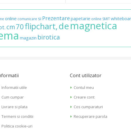
Prezentare
online
si
papetarie
whiteboa
ane
comunicare
online
SMIT
magnetica
de
flipchart,
70
cm
pt.
lema
birotica
magazin
nformatii
Cont utilizator
Informatii utile
Contul meu
Cum cumpar
Creare cont
Livrare si plata
Cos cumparaturi
Termeni si conditii
Recuperare parola
Politica cookie-uri