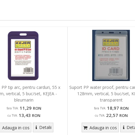
 PP tip arc, pentru carduri, 55 x
Suport PP water proof, pentru car
, vertical, 5 buc/set, KEJEA -
128mm, vertical, 5 buc/set, K
bleumarin
transparent
11,29
18,97
RON
RON
fara TVA:
fara TVA:
13,43
22,57
RON
RON
cu TVA:
cu TVA:
Detalii
Deta
Adauga in cos
Adauga in cos