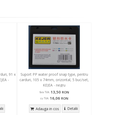
duri, 91 x
Suport PP water proof snap type, pentru
EJEA -
carduri, 105 x 74mm, orizontal, 5 buc/set,
KEJEA - negru
13,50
RON
fara TVA:
16,06
RON
cu TVA:
lii
Detalii
Adauga in cos