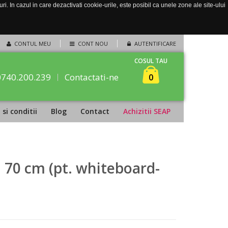
. In cazul in care dezactivati cookie-urile, este posibil ca unele zone ale site-ului
CONTUL MEU
CONT NOU
AUTENTIFICARE
COSUL TAU
0740.200.239
Contactati-ne
0
si conditii
Blog
Contact
Achizitii SEAP
 70 cm (pt. whiteboard-