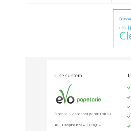
Ecuso
(
uri),
C
Cine suntem
I
Birotica si accesorii pentru birou
|
Despre noi »
|
Blog »