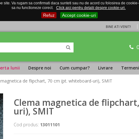
 site. Va rugam sa confirmati daca sunteti sau nu de acord cu folosirea de cookie-uri
sa nu functioneze corect.
Click aici pentru detalii despre cookie-uri.
Refuz
Accept cookie-uri
BINE ATI VENIT!
erta lunii
Despre noi
Cum cumpar?
Livrare
Termeni 
magnetica de flipchart, 70 cm (pt. whiteboard-uri), SMIT
Clema magnetica de flipchart,
uri), SMIT
Cod produs:
13011101