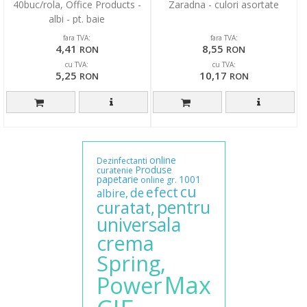
40buc/rola, Office Products -
Zaradna - culori asortate
albi - pt. baie
fara TVA:
fara TVA:
4,41
8,55
RON
RON
cu TVA:
cu TVA:
5,25
10,17
RON
RON
online
Dezinfectanti
Produse
curatenie
papetarie
1001
online
gr.
cu
efect
de
albire,
pentru
curatat,
universala
crema
Spring,
Max
Power