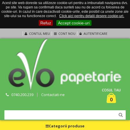
Acest site web doreste sa utilizeze cookie-uri pentru a imbunatati navigarea dvs.
pe site. Va rugam sa confirmati daca sunteti sau nu de acord cu folosirea de
cookie-uri. In cazul in care dezactivati cookie-urile, este posibil ca unele zone ale
site-ului sa nu functioneze corect.
Click aici pentru detalii despre cookie-uri.
Refuz
Accept cookie-uri
CONTUL MEU
CONT NOU
AUTENTIFICARE
COSUL TAU
0740.200.239
Contactati-ne
0
Categorii produse