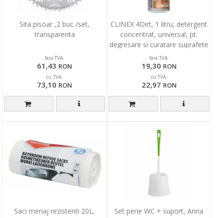
Sita pisoar ,2 buc /set,
CLINEX 4Dirt, 1 litru, detergent
transparenta
concentrat, universal, pt.
degresare si curatare suprafete
murdare
fara TVA:
fara TVA:
61,43
19,30
RON
RON
cu TVA:
cu TVA:
73,10
22,97
RON
RON
Saci menaj rezistenti 20L,
Set perie WC + suport, Anna