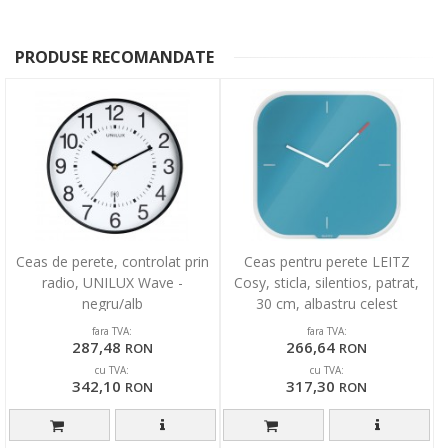
PRODUSE RECOMANDATE
Ceas de perete, controlat prin
Ceas pentru perete LEITZ
radio, UNILUX Wave -
Cosy, sticla, silentios, patrat,
negru/alb
30 cm, albastru celest
fara TVA:
fara TVA:
287,48
266,64
RON
RON
cu TVA:
cu TVA:
342,10
317,30
RON
RON