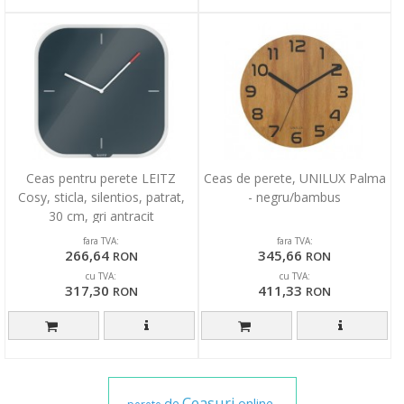
Ceas pentru perete LEITZ
Ceas de perete, UNILUX Palma
Cosy, sticla, silentios, patrat,
- negru/bambus
30 cm, gri antracit
fara TVA:
fara TVA:
266,64
345,66
RON
RON
cu TVA:
cu TVA:
317,30
411,33
RON
RON
Ceasuri
de
online