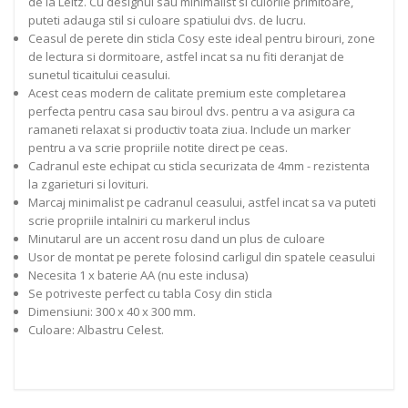
de la Leitz. Cu designul sau minimalist si culorile primitoare,
puteti adauga stil si culoare spatiului dvs. de lucru.
Ceasul de perete din sticla Cosy este ideal pentru birouri, zone
de lectura si dormitoare, astfel incat sa nu fiti deranjat de
sunetul ticaitului ceasului.
Acest ceas modern de calitate premium este completarea
perfecta pentru casa sau biroul dvs. pentru a va asigura ca
ramaneti relaxat si productiv toata ziua. Include un marker
pentru a va scrie propriile notite direct pe ceas.
Cadranul este echipat cu sticla securizata de 4mm - rezistenta
la zgarieturi si lovituri.
Marcaj minimalist pe cadranul ceasului, astfel incat sa va puteti
scrie propriile intalniri cu markerul inclus
Minutarul are un accent rosu dand un plus de culoare
Usor de montat pe perete folosind carligul din spatele ceasului
Necesita 1 x baterie AA (nu este inclusa)
Se potriveste perfect cu tabla Cosy din sticla
Dimensiuni: 300 x 40 x 300 mm.
Culoare: Albastru Celest.