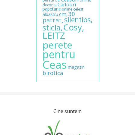
perete
Cadouri
si
decor
papetarie
online
celest
30
cm,
albastru
silentios,
patrat,
Cosy,
sticla,
LEITZ
perete
pentru
Ceas
magazin
birotica
Cine suntem