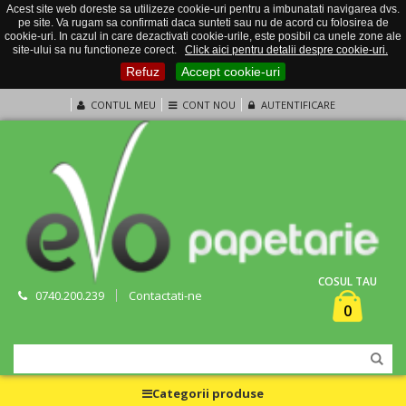
Acest site web doreste sa utilizeze cookie-uri pentru a imbunatati navigarea dvs.
pe site. Va rugam sa confirmati daca sunteti sau nu de acord cu folosirea de
cookie-uri. In cazul in care dezactivati cookie-urile, este posibil ca unele zone ale
site-ului sa nu functioneze corect.
Click aici pentru detalii despre cookie-uri.
Refuz
Accept cookie-uri
CONTUL MEU
CONT NOU
AUTENTIFICARE
COSUL TAU
0740.200.239
Contactati-ne
0
Categorii produse