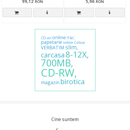
99,12
5,96
RON
RON
online
CD-uri
IT&C
papetarie
online
Colour
slim,
VERBATIM
8-12X,
carcasa
700MB,
CD-RW,
birotica
magazin
Cine suntem