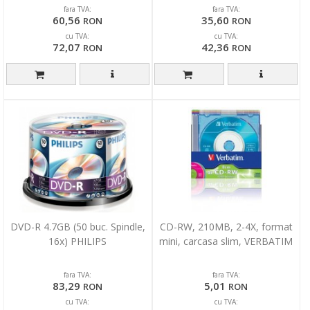
fara TVA:
fara TVA:
60,56
35,60
RON
RON
cu TVA:
cu TVA:
72,07
42,36
RON
RON
DVD-R 4.7GB (50 buc. Spindle,
CD-RW, 210MB, 2-4X, format
16x) PHILIPS
mini, carcasa slim, VERBATIM
fara TVA:
fara TVA:
83,29
5,01
RON
RON
cu TVA:
cu TVA: