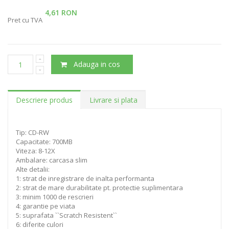
4,61 RON
Pret cu TVA
Adauga in cos
Descriere produs
Livrare si plata
Tip: CD-RW
Capacitate: 700MB
Viteza: 8-12X
Ambalare: carcasa slim
Alte detalii:
1: strat de inregistrare de inalta performanta
2: strat de mare durabilitate pt. protectie suplimentara
3: minim 1000 de rescrieri
4: garantie pe viata
5: suprafata ``Scratch Resistent``
6: diferite culori