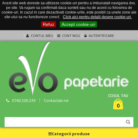
Acest site web doreste sa utilizeze cookie-uri pentru a imbunatati navigarea dvs.
pe site. Va rugam sa confirmati daca sunteti sau nu de acord cu folosirea de
cookie-uri. In cazul in care dezactivati cookie-urile, este posibil ca unele zone ale
site-ului sa nu functioneze corect.
Click aici pentru detalii despre cookie-uri.
Refuz
Accept cookie-uri
CONTUL MEU
CONT NOU
AUTENTIFICARE
COSUL TAU
0740.200.239
Contactati-ne
0
Categorii produse