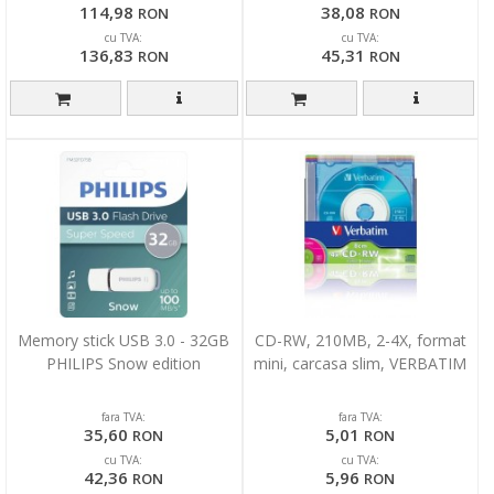
114,98
38,08
RON
RON
cu TVA:
cu TVA:
136,83
45,31
RON
RON
Memory stick USB 3.0 - 32GB
CD-RW, 210MB, 2-4X, format
PHILIPS Snow edition
mini, carcasa slim, VERBATIM
fara TVA:
fara TVA:
35,60
5,01
RON
RON
cu TVA:
cu TVA:
42,36
5,96
RON
RON