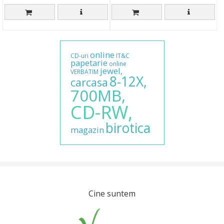
online
CD-uri
IT&C
papetarie
online
jewel,
VERBATIM
8-12X,
carcasa
700MB,
CD-RW,
birotica
magazin
Cine suntem