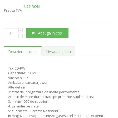
4,55 RON
Pret cu TVA
Adauga in cos
Descriere produs
Livrare si plata
Tip: CD-RW
Capacitate: 700MB
Viteza: 8-12X
Ambalare: carcasa jewel
Alte detalii:
1: strat de inregistrare de inalta performanta
2: strat de mare durabilitate pt. protectie suplimentara
3: minim 1000 de rescrieri
4: garantie pe viata
5: suprafata ``Scratch Resistent``
In magazinul evopapetarie.ro gasesti cel mai bun pret pentru