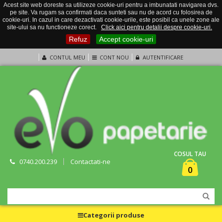
Acest site web doreste sa utilizeze cookie-uri pentru a imbunatati navigarea dvs.
pe site. Va rugam sa confirmati daca sunteti sau nu de acord cu folosirea de
cookie-uri. In cazul in care dezactivati cookie-urile, este posibil ca unele zone ale
site-ului sa nu functioneze corect.
Click aici pentru detalii despre cookie-uri.
Refuz
Accept cookie-uri
CONTUL MEU
CONT NOU
AUTENTIFICARE
COSUL TAU
0740.200.239
Contactati-ne
0
Categorii produse