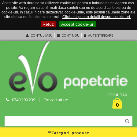
Acest site web doreste sa utilizeze cookie-uri pentru a imbunatati navigarea dvs.
pe site. Va rugam sa confirmati daca sunteti sau nu de acord cu folosirea de
cookie-uri. In cazul in care dezactivati cookie-urile, este posibil ca unele zone ale
site-ului sa nu functioneze corect.
Click aici pentru detalii despre cookie-uri.
Refuz
Accept cookie-uri
CONTUL MEU
CONT NOU
AUTENTIFICARE
COSUL TAU
0740.200.239
Contactati-ne
0
Categorii produse