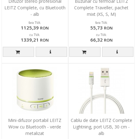
Difuzor stereo profesional
Buzunar cu fermoar LEITZ
LEITZ Complete, cu Bluetooth
Complete Traveller, pachet
- alb
mixt (XS, S, M)
fara TVA:
fara TVA:
1125,39
55,73
RON
RON
cu TVA:
cu TVA:
1339,21
66,32
RON
RON
Mini-difuzor portabil LEITZ
Cablu de date LEITZ Complete
Wow cu Bluetooth - verde
Lightning, port USB, 30 cm -
metalizat
alb