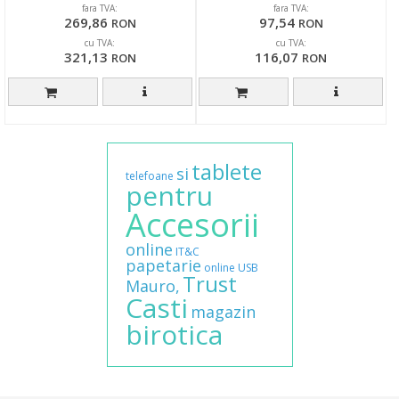
fara TVA:
fara TVA:
269,86
97,54
RON
RON
cu TVA:
cu TVA:
321,13
116,07
RON
RON
tablete
si
telefoane
pentru
Accesorii
online
IT&C
papetarie
online
USB
Trust
Mauro,
Casti
magazin
birotica