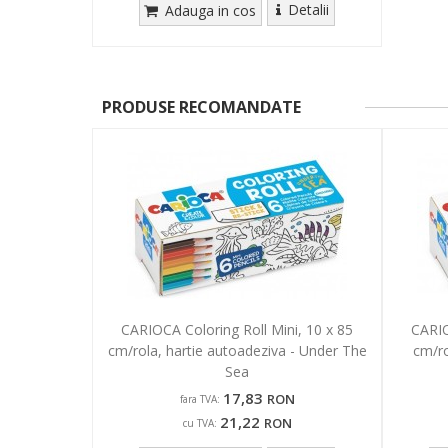
Detalii
Adauga in cos
PRODUSE RECOMANDATE
CARIOCA Coloring Roll Mini, 10 x 85
CARIO
cm/rola, hartie autoadeziva - Under The
cm/ro
Sea
17,83
RON
fara TVA:
21,22
RON
cu TVA: