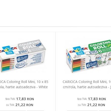
CA Coloring Roll Mini, 10 x 85
CARIOCA Coloring Roll Mini, 1
la, hartie autoadeziva - White
cm/rola, hartie autoadeziva - 
17,83
17,83
RON
RON
fara TVA:
fara TVA:
21,22
21,22
RON
RON
cu TVA:
cu TVA: