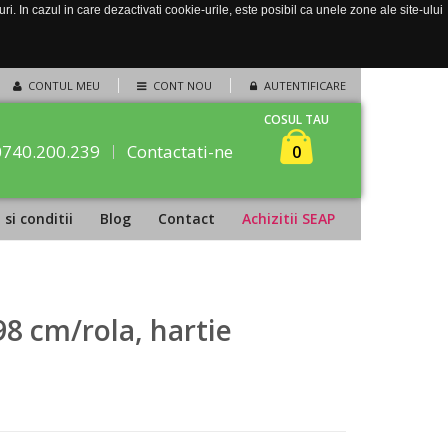
. In cazul in care dezactivati cookie-urile, este posibil ca unele zone ale site-ului
CONTUL MEU
CONT NOU
AUTENTIFICARE
COSUL TAU
0740.200.239
Contactati-ne
0
si conditii
Blog
Contact
Achizitii SEAP
98 cm/rola, hartie