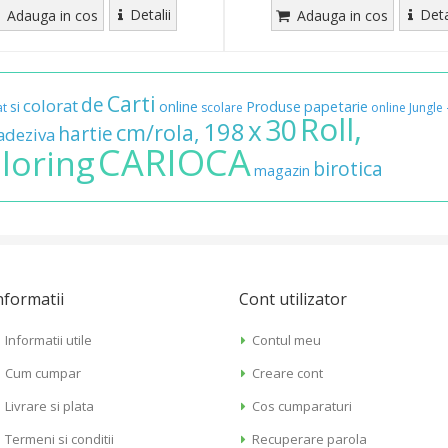
Detalii
Deta
Adauga in cos
Adauga in cos
Carti
de
colorat
si
online
Produse
papetarie
at
scolare
online
Jungle
Roll,
30
x
198
cm/rola,
hartie
adeziva
CARIOCA
loring
birotica
magazin
nformatii
Cont utilizator
Informatii utile
Contul meu
Cum cumpar
Creare cont
Livrare si plata
Cos cumparaturi
Termeni si conditii
Recuperare parola