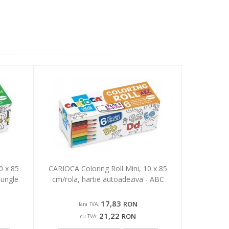
0 x 85
CARIOCA Coloring Roll Mini, 10 x 85
Jungle
cm/rola, hartie autoadeziva - ABC
17,83
RON
fara TVA:
21,22
RON
cu TVA: