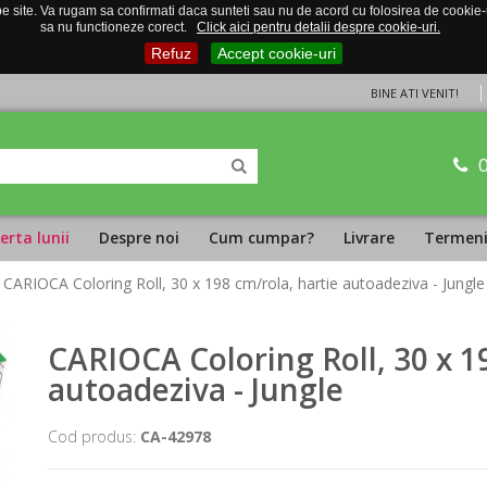
 site. Va rugam sa confirmati daca sunteti sau nu de acord cu folosirea de cookie-uri
sa nu functioneze corect.
Click aici pentru detalii despre cookie-uri.
Refuz
Accept cookie-uri
BINE ATI VENIT!
erta lunii
Despre noi
Cum cumpar?
Livrare
Termeni 
 CARIOCA Coloring Roll, 30 x 198 cm/rola, hartie autoadeziva - Jungle
CARIOCA Coloring Roll, 30 x 1
autoadeziva - Jungle
Cod produs:
CA-42978