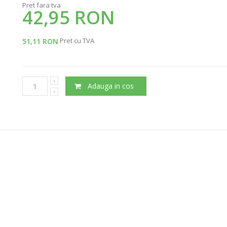
Pret fara tva
42,95 RON
Pret cu TVA
51,11 RON
Adauga in cos