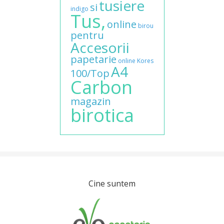
tusiere
si
indigo
Tus,
online
birou
pentru
Accesorii
papetarie
online
Kores
A4
100/Top
Carbon
magazin
birotica
Cine suntem