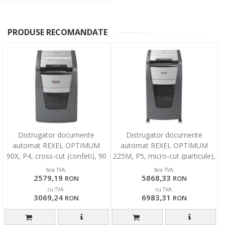
PRODUSE RECOMANDATE
Distrugator documente
Distrugator documente
automat REXEL OPTIMUM
automat REXEL OPTIMUM
90X, P4, cross-cut (confeti), 90
225M, P5, micro-cut (particule),
coli, cos 34l, negru-g
225 coli, cos 60l, negr
fara TVA:
fara TVA:
2579,19
5868,33
RON
RON
cu TVA:
cu TVA:
3069,24
6983,31
RON
RON